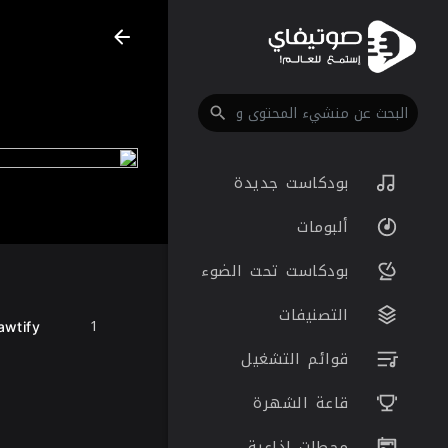
بودكاست جديدة
ألبومات
بودكاست تحت الضوء
التصنيفات
1
Sawtify || صوتيفاي - استم
قوائم التشغيل
قاعة الشهرة
محطات اذاعية