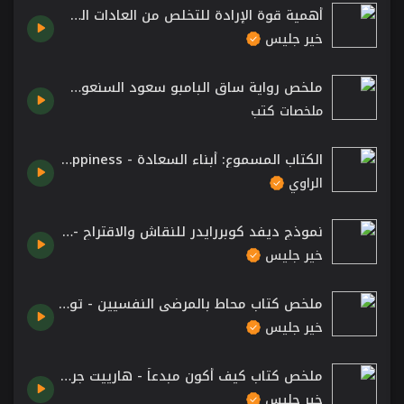
أهمية قوة الإرادة للتخلص من العادات السيئة - إعادة الضبط بقلم ريتشارد أوكونور
خير جليس
ملخص رواية ساق البامبو سعود السنعوسي .. الرواية التي تم تحويلها الى مسلسل تلفزيوني
ملخصات كتب
الكتاب المسموع: أبناء السعادة - Raising Happiness \ كتاب صوتي \ كتب صوتية \ كتب مسموعة من الراوي
الراوي
نموذج ديفد كوبررايدر للنقاش والاقتراح - كتاب القرار للكاتبين كروجرس ورومان تشابلر
خير جليس
ملخص كتاب محاط بالمرضى النفسيين - توماس إريكسون
خير جليس
ملخص كتاب كيف أكون مبدعاً - هارييت جريفي
خير جليس