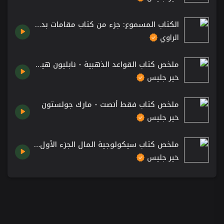
الكتاب المسموع: جزء من كتاب مقامات بديع الزمان الهمذاني /كتب مسموعة من تطبيق الراوي
الراوي
ملخص كتاب القواعد الذهبية - نابليون هيل :: Napoleon Hill's Golden Rules
خير جليس
ملخص كتاب فقط أنصت - مارك جولستون
خير جليس
ملخص كتاب سيكولوجية المال الجزء الأول - مورجان هاوسل
خير جليس