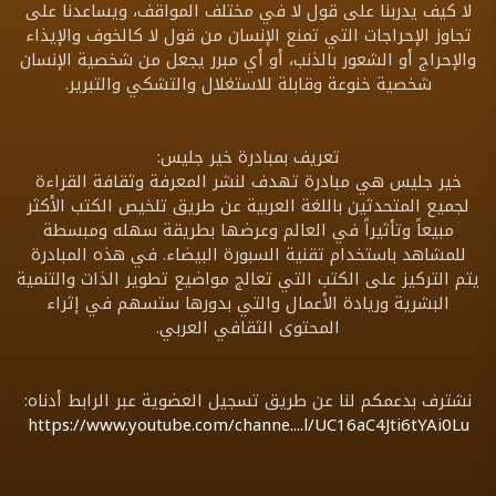
لا كيف يدربنا على قول لا في مختلف المواقف، ويساعدنا على
تجاوز الإحراجات التي تمنع الإنسان من قول لا كالخوف والإيذاء
والإحراج أو الشعور بالذنب، أو أي مبرر يجعل من شخصية الإنسان
شخصية خنوعة وقابلة للاستغلال والتشكي والتبرير.
تعريف بمبادرة خير جليس:
خير جليس هي مبادرة تهدف لنشر المعرفة وثقافة القراءة
لجميع المتحدثين باللغة العربية عن طريق تلخيص الكتب الأكثر
مبيعاً وتأثيراً في العالم وعرضها بطريقة سهله ومبسطة
للمشاهد باستخدام تقنية السبورة البيضاء. في هذه المبادرة
يتم التركيز على الكتب التي تعالج مواضيع تطوير الذات والتنمية
البشرية وريادة الأعمال والتي بدورها ستسهم في إثراء
المحتوى الثقافي العربي.
نشترف بدعمكم لنا عن طريق تسجيل العضوية عبر الرابط أدناه:
https://www.youtube.com/channe....l/UC16aC4Jti6tYAi0Lu