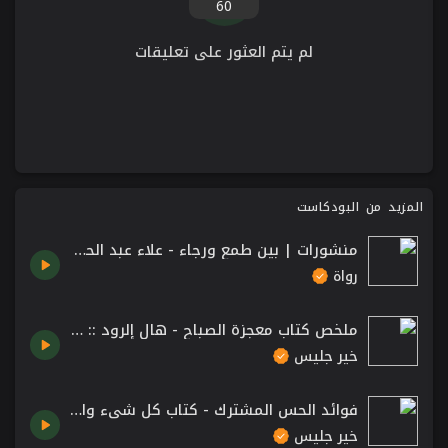
60
لم يتم العثور على تعليقات
المزيد من البودكاست
منشورات | بين طمع ورجاء - علاء عبد الحميد
رواة
ملخص كتاب معجزة الصباح - هال إلرود :: Miracle Morning by Hal Elrod
خير جليس
فوائد الحس المشترك - كتاب كل شيء واضح للكاتب دنكن واتس
خير جليس