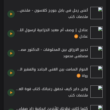
أغنى رجل في بابل جورج كلاسون - ملخص الكتاب #كتب_الثقافة_المالية كتاب مسموع تنمية بشرية
ملخصات كتب
عنادل | وصف أم معبد الخزاعية لرسول الله صلى الله عليه وسلم
عنادل
تدبير الارزاق بين المخلوقات - الدكتور مصطفى محمود رحمه الله Mostafa Mahmoud
مصطفى محمود
الحوار الصامت بين الغني الجاحد والفقير الصامد - إبراهيم البيومي غانم.
رواة
واين داير كيف تحقق رغباتك كتاب قوة العزيمة Wayne Dyer
ملخصات كتب
كلما كانت نظرتك للآخرين إيجابية زاد صفاء ذهنك ومعدل إنتاجك – كتاب أراك على القمة بقلم زيج زيجلار