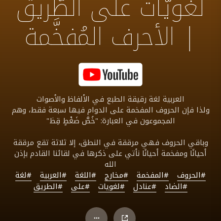
لُغويّات على الطَّريق
| الأحرف المُفخَّمة
العربية لغة رقيقة الطبع في الألفاظ والأصوات
ولذا فإن الحروف المفخمة على الدوام فيها سبعة فقط، وهم
المجموعون في العبارة: "خُصَّ ضَغْطٍ قِظ"
وباقي الحروف فهي مرققة في النطق، إلا ثلاثة تقع مرققة
أحيانًا ومفخمة أحيانًا نأتي على ذكرها في لقائنا القادم بإذن
الله
#الحروف
#المفخمة
#مخارج
#اللغة
#العربية
#لغة
#الضاد
#عنادل
#لغويات
#على
#الطريق