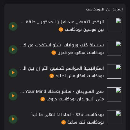
المزيد من البودكاست
الركض تنمية _ عبدالعزيز المذكور _ حلقة 002
بين قوسين بودكاست
سلسلة كتب وروايات: شنو استفدت من كتاب قاعدة الثواني الخمس
بودكاست سهرة مع فتون
استراتيجية المواسم لتحقيق التوازن بين العمل والحياة.
بودكاست افكار مش اصلية
منى السويدان - سافر بعقلك Mona Al-Suwaidan Travel With Your Mind.
منى السويدان بودكاست حروف
بودكاست #33 - لماذا لا ننهي ما نبدأ
بودكاست ثلث ساعة