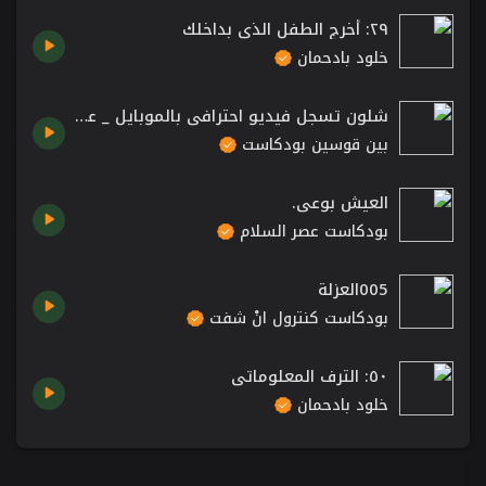
٢٩: أخرج الطفل الذي بداخلك
خلود بادحمان
شلون تسجل فيديو احترافي بالموبايل _ عبدالله الحمود _ حلقة ٠١٨
بين قوسين بودكاست
العيش بوعي.
بودكاست عصر السلام
005العزلة
بودكاست كنترول انْ شفت
٥٠: الترف المعلوماتي
خلود بادحمان