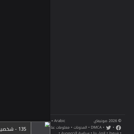
© 2026 صوتيفاي
Arabic
•
•
DMCA
•
المدونات
•
معلومات عنا
135 - شخصية بدقيقة - أحمد مراد
•
شروط
•
اتصل بنا
•
سياسة الخصوصية
•