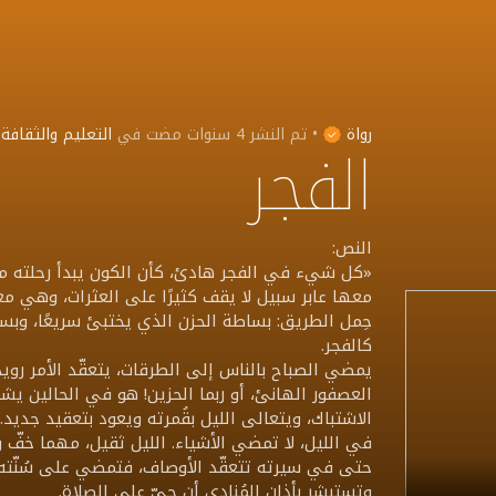
رواة
•
تم النشر
4 سنوات مضت
في
التعليم والثقافة
الفجر
النص:
«كل شيء في الفجر هادئ، كأن الكون يبدأ رحلته من جدي
معها عابر سبيل لا يقف كثيرًا على العثرات، وهي م
حِمل الطريق: بساطة الحزن الذي يختبئ سريعًا، وبسا
كالفجر.
يمضي الصباح بالناس إلى الطرقات، يتعقّد الأمر رويدًا
العصفور الهانئ، أو ربما الحزين! هو في الحالين ي
الاشتباك، ويتعالى الليل بقُمرته ويعود بتعقيد جديد.
في الليل، لا تمضي الأشياء. الليل ثقيل، مهما خفّ وزنه، 
حتى في سيرته تتعقّد الأوصاف، فتمضي على سُنّته. 
وتستبشر بأذان المُنادي أن حيّ على الصلاة.