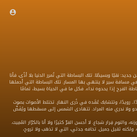
د: نقيًا وبسيطًا. تلك البساطة التي تُمرر الدنيا بلا أذًى، فأنا
عي مسافة سير لا ينتهي بها المسار. تلك البساطة التي أحملها
طة الفرح إذا يحدوه نداء. فكل ما في الحياة بسيط، تمامًا
.. رويدًا، وتتشابك عُقَده في ذُرى النهار. تختلط الأصوات بصوت
شدو ولا ندري منه المراد. تتهادى الشمس إلى مسقطها ويُفَضّ
والنوم فِرار شجاع. لا أحسن الفرّ كثيرًا ولا أنا بالكرّار المُمِيت.
ولكنه ثقيل جميل. تخافه جدتي، التي لا تذهب ولا تروح،