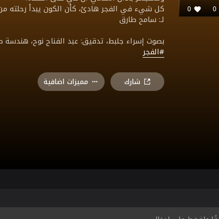
كل شيء في الفجر هادئ، كأن الكون يبدأ رحلته من جد
0
لـ: سامح طارق
بصوت إسراء جلبط، تدقيق: عبد الفناح نوح، هندسة 
#الفجر
شارك
مميزات اضافية