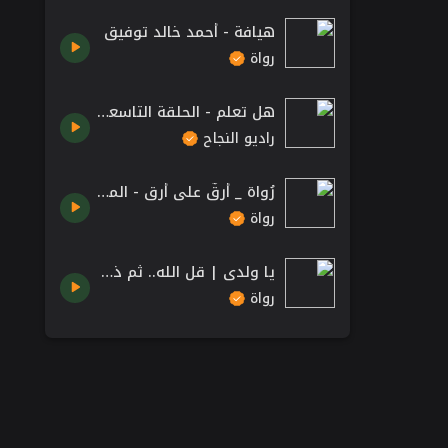
هيافة - أحمد خالد توفيق
رواة
هل تعلم - الحلقة التاسعة - مدفع الإفطار.
راديو النجاح
رُواة _ أرقٌ على أرق - المتنبي
رواة
يا ولدي | قل الله.. ثم ذرهم - نور الدين محمود
رواة