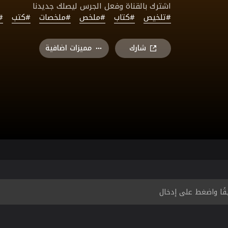
اشترك بالقناة وفعل الجرس ليصلك جديدنا
#تلخيص
#كتاب
#ملخص
#ملخصات
#كتب
#
شارك
مميزات اضافية