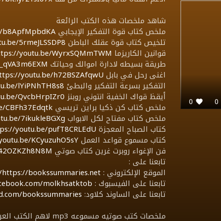
شاهد ملخصات هذه الكتب الرائعة
ملخص كتاب قوة التفكير الإيجابي
be/b8ApfMpbdKA
تلخيص كتاب قوة عقلك الباطن
utu.be/5rmeJLSSDP8
قوانين الكاريزما
ttps://youtu.be/WyrxSQMmTWM
طريقة بسيطه لادارة اموالك وحياتك
/m_qVA3m6EXM
اغنى رحل في بابل
ttps://youtu.be/h72BSZAfqwU
التفكير بسرعة التفكير والبطئ
utu.be/lYiPNhTH8s8
أيقظ قواك الخفية انتوني روبنز
utu.be/QvcbHrpIZr0
0
ملخص كتاب كن ذكيا براين تريسي
be/CBFh37Edqtk
ملخص كتاب مفتاح لكل الابواب
utu.be/7ikukleBGXg
كتاب الصباح المعجزة
tps://youtu.be/pufT8CRLEdU
كتاب مسموع قواعد العمل
/youtu.be/KCyuzuhO5sY
فن الإغواء روبرت غرين كتاب صوتي
e/42OZKZh8N8M
تابعنا على :
الموقع الإلكتروني :
https://bookssummaries.net/
تابعنا على الفيسبوك :
acebook.com/molkhsatktob/
تابعنا على الساوند كلاود:
oud.com/bookssummaries
ملخصات كتب صوتيه مسمو