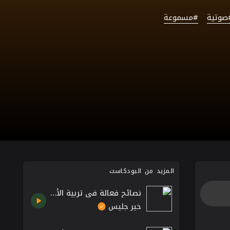
صوتية
#مسموعة
المزيد من البودكاست
نصائح فعالة في تربية الأطفال - الكتاب الذي تتمنى لو قرأه أبواك
خير جليس