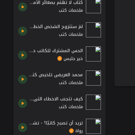
كتاب لا تهتم بصغائر الأمور فكل الأمور صغائر مقتطفات واقتباسات من كتاب ريتشارد كارلسون
ملخصات كتب
لمَ ستتزوج الشخص الخطأ؟ كتاب مسار الحب the course of love للمؤلف آلان دو بوتون
ملخصات كتب
الحس المشترك للكاتب دنكن واتس - كتاب كل شيء واضح للكاتب دنكن واتس
خير جليس
محمد العريفي تلخيص كتاب استمتع بحياتك كتب دينية اسلامية مسموعة
ملخصات كتب
كيف تتجنب الاخطاء التي تضرك ملخص واقتباسات من كتاب لا تكن لطيفا أكثر من اللازم
ملخصات كتب
تريد أن تصبح كاتبًا؟ - تشارلز بوكوفسكي
رواة