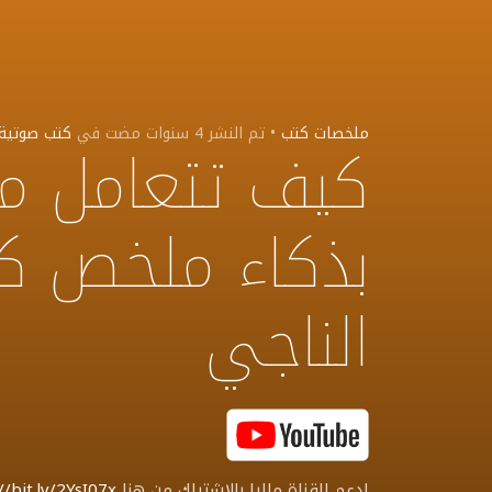
ملخصات كتب
•
تم النشر
4 سنوات مضت
في
كتب صوتية
كيف تتعامل مع
بذكاء ملخص ك
الناجي
ادعم القناة ماليا بالاشتراك من هنا
//bit.ly/2YsI07x