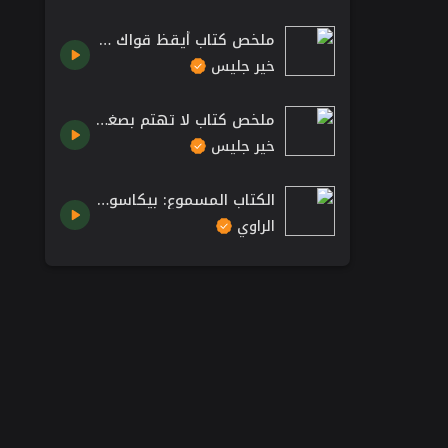
ملخص كتاب أيقظ قواك الخفية الجزء الثاني - أنتوني روبنز
خير جليس
ملخص كتاب لا تهتم بصغائر الأمور فكل الأمور صغائر - ريتشارد كارلسون
خير جليس
الكتاب المسموع: بيكاسو وستاربكس: أنا أتألم أنا موجود \ كتب صوتية مسموعة من تطبيق الراوي
الراوي