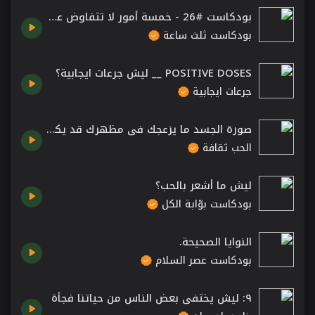
بودكاست #26 - خمسة أمور لا تتفاوض عليها في حياتك
بودكاست ثلث ساعة
POSITIVE DOSES __ ليش جرعات ايجابية؟
جرعات ايجابية
صورة الجسد ما يزعجك في مظهرك قد يكون متوهماً.
الحب ثقافة
ليش ما أشعر بالحب؟
بودكاست بوّابة الكل
النوايا الصحيحة.
بودكاست عصر السلام
٩: ليش يختفي بعض الناس من حياتنا فجأة