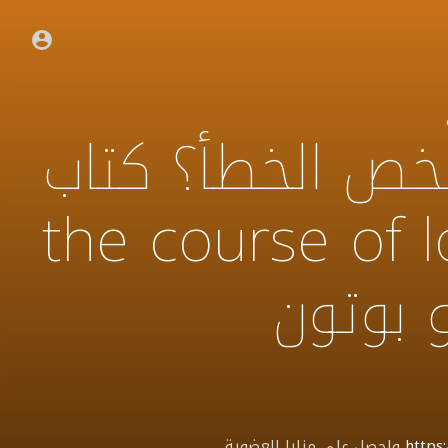
شخص الخطأ؟ كتاب
الحب the course of love
 بوتون
https:
واحصل على مزايا العضوية