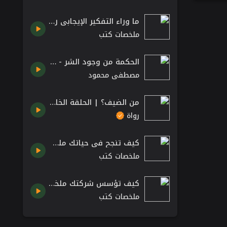
ما وراء التفكير الإيجابي روبرت أنتوني كتاب صوتي مسموع
ملخصات كتب
الحكمة من وجود الشر - الدكتور مصطفى محمود رحمه الله
مصطفى محمود
من الضيف؟ | الحلقة الخامسة
رواة
كيف تنجح في حياتك ملخص كتاب الفائزون وكيفية نجاحهم للمؤلف ألستير كامبل
ملخصات كتب
كيف تؤسس شركتك ملخص كتاب شركة ناشئة ب 100دولار the 100$ startup مسموع
ملخصات كتب