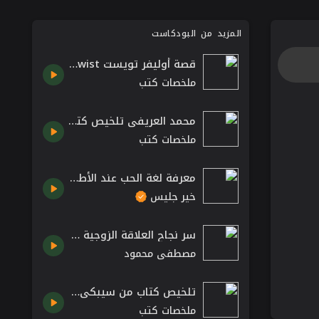
المزيد من البودكاست
قصة أوليفر تويست Oliver Twist مترجمة ملخص رواية تشارلز ديكنز حكايات عالمية مسموعة
ملخصات كتب
محمد العريفي تلخيص كتاب استمتع بحياتك كتب دينية اسلامية مسموعة
ملخصات كتب
معرفة لغة الحب عند الأطفال – كتاب لغات الحب الخمس بقلم جاري تشابمان
خير جليس
سر نجاح العلاقة الزوجية - الدكتور مصطفى محمود رحمه الله Mostafa Mahmoud
مصطفى محمود
تلخيص كتاب من سيبكي حين تموت؟ روبين شارما دروس في الحياة من الراهب الذي باع سيارته الفيراري
ملخصات كتب