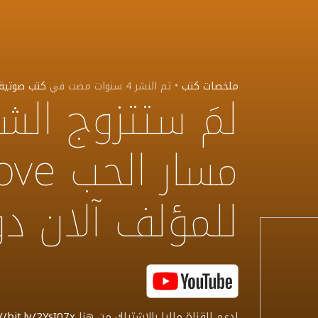
ملخصات كتب
•
تم النشر
4 سنوات مضت
في
كتب صوتية
لمَ ستتزوج ال
مسار 
للمؤلف آلان دو
ادعم القناة ماليا بالاشتراك من هنا
//bit.ly/2YsI07x