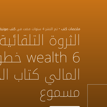
ملخصات كتب
•
تم النشر
4 سنوات مضت
في
كتب صوتية
alth 6
المالي كتاب الح
مسموع