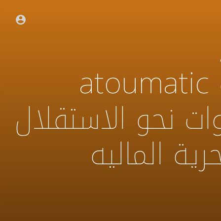
الثروة التلقائية atoumatic
we خطوات نحو الاستقلال
رية الماليه