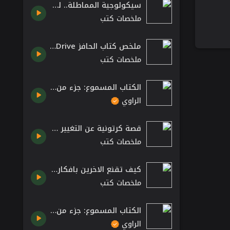
سيكولوجية المماطلة.. لماذا يؤجل الناس أعمالهم حتى آخر لحظة؟ كتب صوتية مسموعة
ملخصات كتب
ملخص كتاب الحافز Drive دانيال اتش بينك
ملخصات كتب
الكتاب المسموع: جزء من كتاب نعمة الشفاء /كتب مسموعة من تطبيق الراوي
الراوي
قصة كرتونية عن التغيير | من الذي حرك قطعة الجبن الخاصة بي؟ تخلى عن الماضي ليأتيك المستقبل
ملخصات كتب
كيف تقنع الاخرين بافكارك ملخص كتاب افكار وجدت لتبقى
ملخصات كتب
الكتاب المسموع: جزء من ملخص كتاب المدن و المتاحف والقوة الناعمة /كتب مسموعة من تطبيق الراوي
الراوي