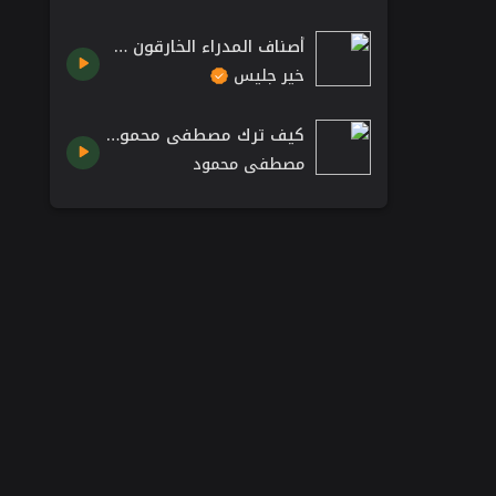
أصناف المدراء الخارقون – كتاب المدراء الخارقون بقلم سيدني فينكلستين
خير جليس
كيف ترك مصطفى محمود الطب ليصبح مفكراً وكاتباً عبقرياً
مصطفى محمود