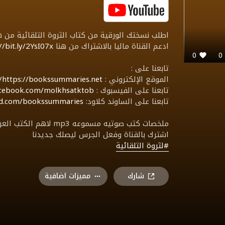
اطلب نسختك الورقية من كتاب الثروة التلقائية من 
ادعم القناة ماليا بالاشتراك من هنا
//bit.ly/2YsI07x
0
تابعنا على :
الموقع الإلكتروني :
https://bookssummaries.net/
تابعنا على الفيسبوك :
acebook.com/molkhsatktob/
تابعنا على الساوند كلاود:
oud.com/bookssummaries
ملخصات كتب صوتيه مسمو
اشترك بالقناة وفعل الجرس ليصلك جديدنا
#لثروة التلقائية
شارك
مميزات اضافية