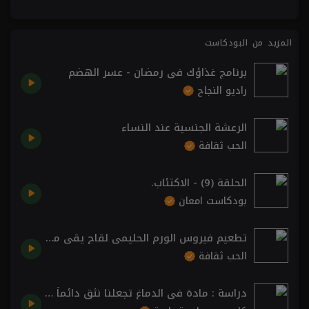
المزيد من البودكاست
برنامج غذاؤك في رمضان - عسر الهضم
راديو النجاح
الرعشة الجنسية عند النساء
الحب ثقافة
الحلقة (9) - الاكتئاب.
بودكاست امعان
تطعيم فيروس الورم الحليمي لقاح يقي من السرطان أيضاً.
الحب ثقافة
دراسة : مادة فى الدماغ تجعلنا نثق دائماً بنصائح المشاهير