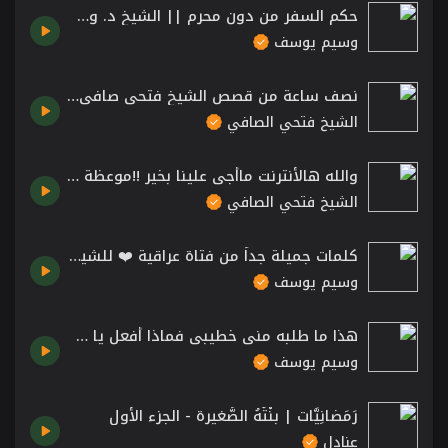
حكم السفر من دون محرم || الشيخ د. وسيم يوسف
وسيم يوسف
نصف ساعة من قصص الشيخ فتحي صافي رحمه الله قصة النبي ايوب كاملة
الشيخ فتحي الصافي
والله هالأنترنت ماأجى علينا بخير !!موعظة الشيخ فتحي صافي رحمه الله
الشيخ فتحي الصافي
كلمات جميلة جداً من فتاة عراقية ❤️ للشيخ د. وسيم يوسف
وسيم يوسف
هذا ما طلبه مني خطيبي فماذا أفعل يا شيخ وسيم؟!😣 ونصيحة من الشيخ وسيم يوسف لكل شاب وفتاة!
وسيم يوسف
رَمَضانِيَّات | بِنْتُهُ الصَّغيرة - الجزء الأول
عنادل