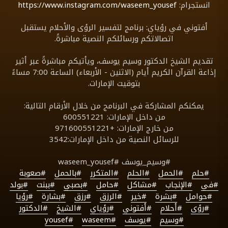
انستجرام:
https://www.instagram.com/waseem_yousef
أفتوني في رؤياي: برنامج لتفسير الرؤى والأحلام يستقبل
اتصالاتكم ورسائلكم النصية مباشرةً.
تقديم الشيخ الدكتور وسيم يوسف، ويأتيكم مباشرةً عبر أثير
إذاعة القرآن الكريم أيام (الاثنين - الأربعاء) الساعة 7:00 مساءً
بتوقيت الإمارات.
يمكنكم المشاركة في البرنامج من خلال الأرقام التالية:
من داخل الإمارات: 600551221
من خارج الإمارات: +971600551221
للرسائل النصية من داخل الإمارات:3542
#وسيم_يوسف #waseem_yousef
#حلم
#الحمل
#الحلم
#المتكرر
#بالحمل
#صعوبة
#في
#الإنجاب
#مشاكل
#حامل
#بصبي
#ببنت
#بولد
#حوامل
#بشرة
#خير
#الرزق
#رزق
#بشارة
#رؤيا
#رؤى
#أحلام
#أفتوني
#رؤياي
#الشيخ
#الدكتور
#وسيم
#يوسف
#waseem
#yousef