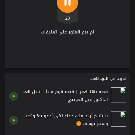
28
لم يتم العثور على تعليقات
المزيد من البودكاست
قصة بها العبر | قصة قوم سبأ | نبيل العوضي
الدكتور نبيل العوضي
يا شيخ أريد منك دعاء لكي أدعو به! ونصيحة لمخاطبة الله ﷻ من الشيخ د. وسيم يوسف
وسيم يوسف