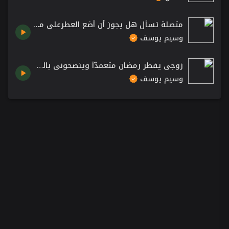
متصلة تسأل هل يجوز أن أضع العطرعلى ملابسي وأصلي بها؟! شاهد الإجابة مع الشيخ وسيم يوسف
وسيم يوسف
زوجي يفطر رمضان متعمدّاً وينصحوني بالطلاق منه! 😰 الشيخ د. وسيم يوسف
وسيم يوسف