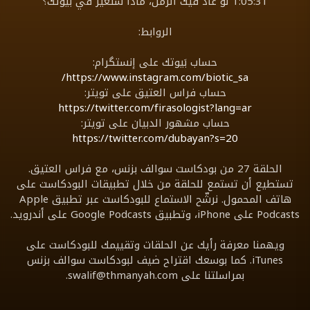
1:05:31 لو عاد فيك الزمن، ماذا ستغيّر في بَيوتك؟
الروابط:
حساب بَيوتك على إنستگرام:
https://www.instagram.com/biotic_sa/
حساب فراس العتيق على تويتر:
https://twitter.com/firasologist?lang=ar
حساب مشهور الدبيان على تويتر:
https://twitter.com/dubayan?s=20
الحلقة 27 من بودكاست سوالف بزنس، مع فراس العتيق.
تستطيع أن تستمع للحلقة من خلال تطبيقات البودكاست على
هاتف المحمول. نرشّح الاستماع للبودكاست عبر تطبيق Apple
Podcasts على iPhone، وتطبيق Google Podcasts على أندرويد.
ويهمنا معرفة رأيك عن الحلقات وتقييمك للبودكاست على
iTunes. كما بوسعك اقتراح ضيف لبودكاست سوالف بزنس
بمراسلتنا على
swalif@thmanyah.com
.