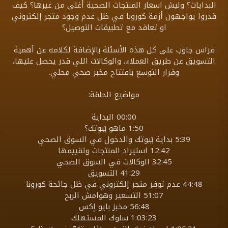
البدايات؟ وليش اسعار المنتجات الصحية أغلى من غيرها؟ كيف
قدروا يواجهون أزمة كورونا في ظل عدم وجود متجر إلكتروني
او تعاقد مع تطبيقات التوصيل؟
فراس جاوب على كل هذه الأسئلة بالإضافة لكلامه عن أهمية
التسويق عن طريق العملاء، والوكالات اللي قدر يحصل عليها،
وقرار التوسع بافتتاح مخبز صحي محلي.
مواضيع الحلقة:
00:00 البداية
1:50 ماهو بَيوتك؟
5:39 بداية بَيوتك والدخول في السوق الصحي
12:42 استيراد المنتجات وتقييمها
32:45 الوكالات في السوق الصحي
41:29 التسويق
44:48 عدم توفر متجر إلكتروني في ظل جائحة كورونا
51:07 التسعير وهوامش الربح
56:48 مخبز بايو إكس
1:03:23 سلوك المستهلك