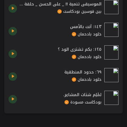
الموسيقى تنمية !! _ علي الحسن _ حلقة 008
بين قوسين بودكاست
١٤٣: أنت بالأمس
خلود بادحمان
١٢٥: بكم تشتري الود ؟
خلود بادحمان
٦٩: حدود المنطقية
خلود بادحمان
لمْلِم شتات المشاعِر.
بودكاست مسودة