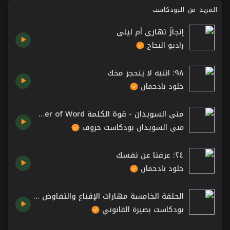
المزيد من البودكاست
إنجازٌ نهاري أم ليلي
راديو النجاح
٩٨: انتبه لا يتحجر مخك
خلود بادحمان
منى السويدان - قوة الكلمة Mona Al Suwaidan - Power of Word.
منى السويدان بودكاست حروف
٢٤: عرفنا عن نفسك
خلود بادحمان
الحلقة الخامسة مهارات الإقناع والتفاوض مع ماجد الغامدي.
بودكاست بصيرة القانوني