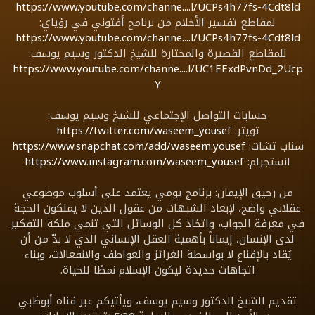
https://www.youtube.com/channe....l/UCPs4h77fs-4Cdt8ld
لمقاطع تفسير الأحلام من برنامج أفتوني في رؤياي:
https://www.youtube.com/channe....l/UCPs4h77fs-4Cdt8ld
للمقاطع القصيرة والمختارة للشيخ الدكتور وسيم يوسف:
https://www.youtube.com/channe....l/UC1EExdPvnDd_2Ucp
Y
حسابات التواصل الإجتماعي للشيخ وسيم يوسف:
تويتر:
https://twitter.com/waseem_yousef
سناب تشات:
https://www.snapchat.com/add/waseem.yousef
انستجرام:
https://www.instagram.com/waseem_yousef
من رحيق الإيمان: برنامج يومي يعتمد على أسلوب موضوعي
عقلاني واضح، لإبعاد الشبهات من عقول الذين لا يملكون الحجة
في معرفة الجواب، واتخاذ كل الوسائل التي تنمي ملكة التفكير
لدى الإنسان، إيماناً بأهمية العقل الإنساني الذي لا بدّ من أن
يُقاد بالإقناع لا بواسطة الغرائز والعواطف والانفعالات، وبناء
اتجاهات جديدة ليكون الإسلام نمطًا للحياة.
تقديم الشيخ الدكتور وسيم يوسف، ويأتيكم عبر قناة أبوظبي