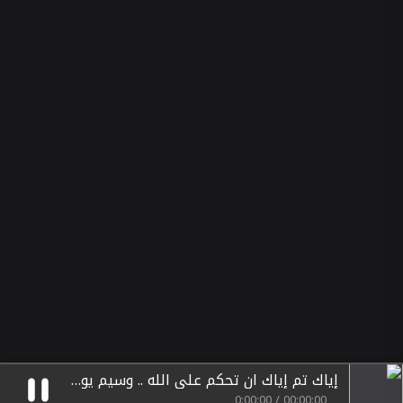
إياك تم إياك ان تحكم على الله .. وسيم يوسف
0
:
00
:
00
/
00
:
00
:
00