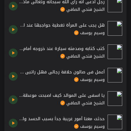
رجل ادعى انه راى الله سبحانه وتعالى ماذا كان الجواب 🤔 موعظة الشيخ فتحي صافي رحمه الله
الشيخ فتحي الصافي
هل يجب على المرأة تغطية حواجبها عند الصلاة؟ الشيخ د. وسيم يوسف
وسيم يوسف
كتب كتابه وصدمته سيارة عند خروجه أمام قصر العدل بدمشق هل ترثه زوجته؟ الشيخ فتحي صافي رحمه الله
الشيخ فتحي الصافي
أعمل في صالون حلاقة رجالي فهل راتبي حرام أو مشكوك فيه؟ الشيخ د. وسيم يوسف
وسيم يوسف
يا اسفي على الموالد كيف اصبحت موعظة الشيخ فتحي صافي رحمه الله
الشيخ فتحي الصافي
حدثت معنا أمور غريبة جداً بسبب الحسد والعين! 😱 الشيخ د. وسيم يوسف
وسيم يوسف