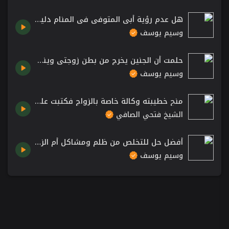
هل عدم رؤية أبي المتوفى في المنام دليل على غضبه عني؟! الشيخ د. وسيم يوسف
وسيم يوسف
حلمت أن الجنين يخرج من بطن زوجتي وينظر إلي! الشيخ د. وسيم يوسف
وسيم يوسف
منح خطيبته وكالة خاصة بالزواج فكتبت عليه نص كيلوذهب متقدم ونص كيلو متاخر 👌😂اسمع ماذا اجابه الشيخ
الشيخ فتحي الصافي
أفضل حل للتخلص من ظلم ومشاكل أم الزوج (الحماة) .. نصيحة لكل زوجة تعاني من الشيخ د. وسيم يوسف
وسيم يوسف