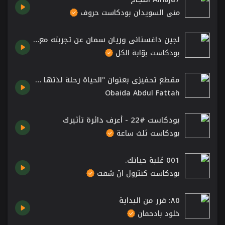
منى السويدان بودكاست حروف
لجين داغستاني وريان سمان عن تجربته مع السلام
بودكاست بوّابة الكل
مقطع تحفيزي بعنوان "الحياة رحلة لذتها في الطريق"
Obaida Abdul Fattah
بودكاست #22 - أعرف دائرة تأثيرك
بودكاست ثلث ساعة
001 عُلبة حياتك.
بودكاست كنترول انْ شفت
٨٥: قرر من البداية
خلود بادحمان