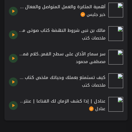
أهمية المثابرة والعمل المتواصل والفعال - فكر وازدد ثراء
خير جليس
مالك بن نبي شروط النهضة كتاب صوتي مسموع بجودة عالية
ملخصات كتب
سر سماع الأذان على سطح القمر..كلام قمة في الروعة | الدكتور مصطفى محمود
مصطفى محمود
كيف تستمتع بعملك وحياتك ملخص كتاب الهدية سبنسر جونسون
ملخصات كتب
عنادل | إذا كشف الزمان لك القناعا | عنترة بن شدّاد
عنادل