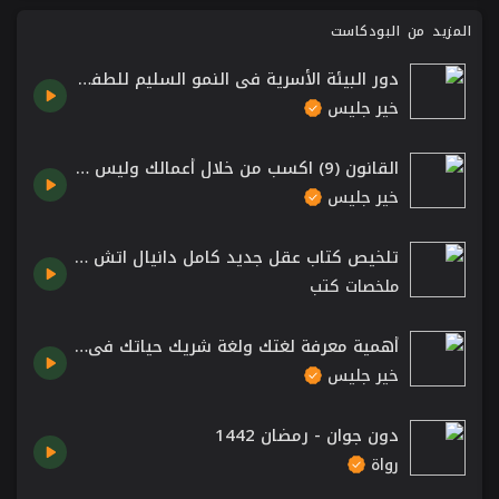
المزيد من البودكاست
دور البيئة الأسرية في النمو السليم للطفل - الكتاب الذي تتمنى لو قرأه أبواك
خير جليس
القانون (9) اكسب من خلال أعمالك وليس من خلال النقاش – كتاب 48 قانون للقوة للكاتب روبرت غرين
خير جليس
تلخيص كتاب عقل جديد كامل دانيال اتش بينك لماذا سيحكم المبدعون المستقبل
ملخصات كتب
أهمية معرفة لغتك ولغة شريك حياتك في الحب – لغات الحب الخمس
خير جليس
دون جوان - رمضان 1442
رواة