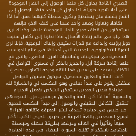
قصيري القامة يحاول كل منها الوصول إلى الثمار الموجودة
على أعلا شجرة طويلة، اذا حاول كل واحد منها الوصول إلى
الثمار بنفسه فلن يستطيع وتكون محصلة كليهما صفر، أما اذا
تكافلا وتعاونا وصعد واحد منها على كتف الآخر، فإنهم
سيتمكنون من قطف جميع الثمار الموجودة عليها. وكذلك نرى
هذا جليا في عالم ريادة الأعمال، فاذا نظرنا إلى تكافل ستيف
جوبز برؤيته وإبداعه مع قدرات ستيفن وزنياك البرمجية، فإننا نرى
الثورة التيكنولوجية الجديدة التي أحدثاها في عالم الحواسيب
الشخصية في سبعينيات وثمانينيات القرن الماضي، والتي نتج
عنها إقامة شركة أبل. والجدير بالذكر أن مستوى التواصل في
التكافل يعتمد على بعدين هما الثقة ودرجة التعاون، بحيث إذا
كانت الثقة والتعاون منخفضين، سيكون مستوى التواصل
منخفض يقوم على مبدأ دفاعي وهو المكسب لي والخسارة لك،
وبزيادة هذين البعدين سيتمكن الشخص تفعيل الاحترام
والتسوية، أما اذا كان الثقة والتعاون مرتفعين، فإن النتيجة هي
تحقيق التكافل الحقيقي والوصول إلى مبدأ المكسب للجميع.
خير جليس هي مبادرة تهدف لنشر المعرفة وثقافة القراءة
لجميع المتحدثين باللغة العربية عن طريق تلخيص الكتب الأكثر
مبيعاً وتأثيراً في العالم وعرضها بطريقة سهله ومبسطة
للمشاهد باستخدام تقنية السبورة البيضاء. في هذه المبادرة