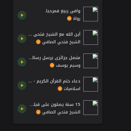
وافى ربيع فمرحبا.
رواة
أين الله مع الشيخ فتحي صافي
الشيخ فتحي الصافي
متصل جزائري يرسل رسالة شكر لدولة الإمارات .. تعليقاً على مقدمة اليوم! الشيخ د. وسيم يوسف
وسيم يوسف
دعاء ختم القرآن الكريم - أحمد العجمي
اسلاميات
15 سنة يصلون على قبلة غلط ماذا اجابها الشيخ 😥موعظة عن هجرة الرسول عليه الصلاة والسلام
الشيخ فتحي الصافي