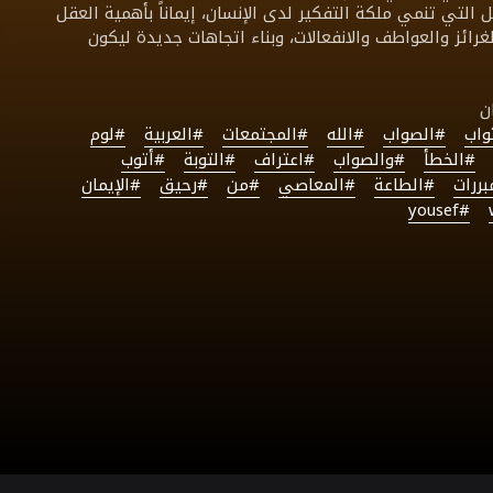
التي تنمي ملكة التفكير لدى الإنسان، إيماناً بأهمية العقل
الغرائز والعواطف والانفعالات، وبناء اتجاهات جديدة ليكون
واب
#الصواب
#الله
#المجتمعات
#العربية
#لوم
#الخطأ
#والصواب
#اعتراف
#التوبة
#أتوب
ررات
#الطاعة
#المعاصي
#من
#رحيق
#الإيمان
#yousef