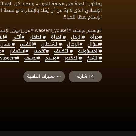
يملكون الحجة في معرفة الجواب، واتخاذ كل الوسائل 
الإنساني الذي لا بدّ من أن يُقاد بالإقناع لا بواسطة 
الإسلام نمطًا للحياة.
#وسيم_يوسف #waseem_yousef #من_رحيق_الإيمان
#مرأة
#الرجل
#المرأة
#الطفل
#أنثى
#الث
#سؤال
#الرجال
#الشيطان
#النفس
#إنسان
#المسؤولية
#التكليف
#تقصير
#استغفار
#مب
#الشيخ
#الدكتور
#وسيم
#يوسف
#waseem
شارك
مميزات اضافية