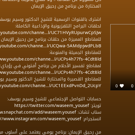
المختارة من برنامج من رحيق الإيمان
اشترك بالقنوات الرسمية للشيخ الدكتور وسيم يوسف
لحلقات البرامج التلفزيونية والإذاعية الكاملة:
.youtube.com/channe....l/UC71HVyRUpurwCpSJw
للمقاطع المميزة من حلقات برنامج من رحيق الإيمان 
.youtube.com/channe....l/UCQwa-5AMdpjwdPLbB
للمقاطع الجميلة والمنوعة:
ww.youtube.com/channe....l/UCPs4h77fs-4Cdt8ld
لمقاطع تفسير الأحلام من برنامج أفتوني في رؤياي:
ww.youtube.com/channe....l/UCPs4h77fs-4Cdt8ld
للمقاطع القصيرة والمختارة للشيخ الدكتور وسيم ي
.youtube.com/channe....l/UC1EExdPvnDd_2UcpY
0
حسابات التواصل الإجتماعي للشيخ وسيم يوسف:
تويتر:
https://twitter.com/waseem_yousef
سناب تشات:
ww.snapchat.com/add/waseem.yousef
انستجرام:
://www.instagram.com/waseem_yousef
من رحيق الإيمان: برنامج يومي يعتمد على أسلوب م