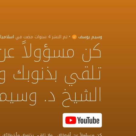
وسيم يوسف
•
تم النشر
4 سنوات مضت
في
اسلاميا
كن مسؤولاً عن 
تلقي بذنوبك و
الشيخ د. وسي
كن مسؤولاً عن أفعالك .. ولا تلقي بذنوبك وأخطائ