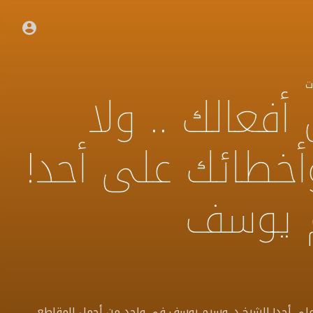
ت
أفعالك .. ولا
أخطائك على أحد!
م يوسف
ك على أحد! الشيخ د. وسيم يوسف في واحد من أجمل المقاطع