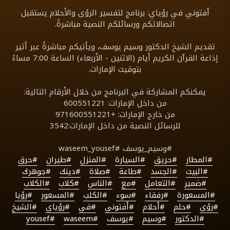
أفتوني في رؤياي: برنامج لتفسير الرؤى والأحلام يستقبل
اتصالاتكم ورسائلكم النصية مباشرةً.
تقديم الشيخ الدكتور وسيم يوسف، ويأتيكم مباشرةً عبر أثير
إذاعة القرآن الكريم أيام (الاثنين - الأربعاء) الساعة 7:00 مساءً
بتوقيت الإمارات.
يمكنكم المشاركة في البرنامج من خلال الأرقام التالية:
من داخل الإمارات: 600551221
من خارج الإمارات: +971600551221
للرسائل النصية من داخل الإمارات:3542
#وسيم_يوسف #waseem_yousef
#المطار
#حريق
#السيارة
#المنزل
#طيران
#حرق
#البيت
#الجسد
#طاعة
#صلاة
#دينك
#جوهرك
#ضمير
#التعامل
#مع
#الناس
#كلاب
#الكلاب
#المسعورة
#رفقاء
#سوء
#الكلب
#المسعور
#رؤيا
#رؤى
#حلم
#أحلام
#أفتوني
#في
#رؤياي
#الشيخ
#الدكتور
#وسيم
#يوسف
#waseem
#yousef