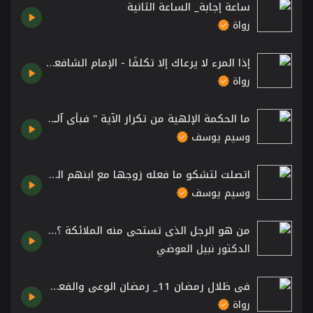
ساعة إجابة_ الساعة الثانية
رواة
إذا المرء لا يرعاك إلا تكلفًا - الإمام الشافعي
رواة
ما الحكمة الإلهية من تكرار الآية " فبأي آلاء ربكما تكذبان؟" في سورة الرحمن؟ الشيخ د. وسيم يوسف
وسيم يوسف
اتصلت لتشكو ما فعله زوجها مع ابنهم المراهق! 😳 الشيخ د. وسيم يوسف
وسيم يوسف
من هو الرجل الذي تستحي منه الملائكة ؟ | نبيل العوضي
الدكتور نبيل العوضي
في ظلال رمضان 11_ رمضان الوعي والفعل والمسؤولية.
رواة