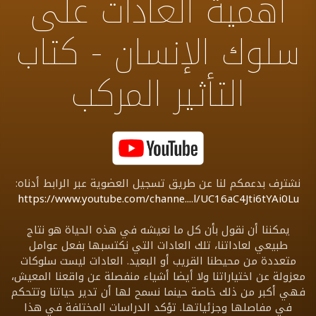
أهمية العادات على
سلوك الإنسان - كتاب
التأثير المركب
نشترف بدعمكم لنا عن طريق تسجيل العضوية عبر الرابط أدناه:
https://www.youtube.com/channe....l/UC16aC4Jti6tYAi0Lu
يمكننا أن نقول بأن كل ما نعيشه في هذه الحياة هو نتاج
طبيعي لعاداتنا، تلك العادات التي نكتسبها بفعل عوامل
متعددة من محيطنا القريب أو البعيد. العادات ليست سلوكات
معزولة عن اختياراتنا ولا أيضا أشياء منفصلة عن واقعنا المعيش،
فهي أكبر من ذلك خاصة حينما نسمح لها أن تدير حياتنا وتتحكم
في مفاصلها وجزئياتها. تؤكد الدراسات المختلفة في هذا