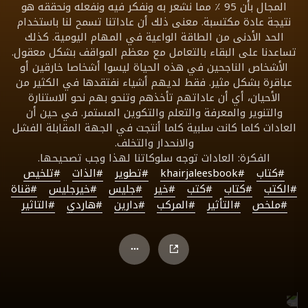
المجال بأن 95 ٪ مما نشعر به ونفكر فيه ونفعله ونحققه هو
نتيجة عادة مكتسبة. معنى ذلك أن عاداتنا تسمح لنا باستخدام
الحد الأدنى من الطاقة الواعية في المهام اليومية. كذلك
تساعدنا على البقاء بالتعامل مع معظم المواقف بشكل معقول.
الأشخاص الناجحين في هذه الحياة ليسوا أشخاصا خارقين أو
عباقرة بشكل مثير. فقط لديهم أشياء نفتقدها في الكثير من
الأحيان، أي أن عاداتهم تأخذهم وتنحو بهم نحو الاستنارة
والتنوير والمعرفة والتعلم والتكوين المستمر. في حين أن
العادات كلما كانت سلبية كلما أنتجت في الجهة المقابلة الفشل
والانحدار والتخلف.
الفكرة: العادات توجه سلوكاتنا لهذا وجب تصحيحها.
#كتاب
#khairjaleesbook
#تطوير
#الذات
#تلخيص
#الكتب
#كتاب
#كتب
#خير
#جليس
#خيرجليس
#قناة
#ملخص
#التأثير
#المركب
#دارين
#هاردي
#التاثير