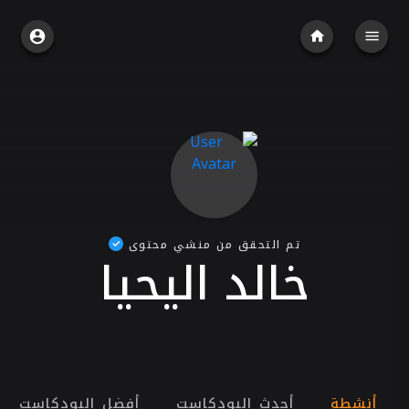
تم التحقق من منشي محتوى
خالد اليحيا
أنشطة
أحدث البودكاست
أفضل البودكاست