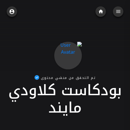
تم التحقق من منشي محتوى
بودكاست كلاودي
مايند