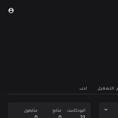
 التشغيل
احب
البودكاست
متابع
متابعون
0
0
21