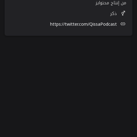
من إنتاج محتوايز
ذكر
https://twitter.com/QissaPodcast