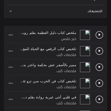
التصنيفات
ملخص كتاب دليل العظمة بقلم روبن شارما
خير جليس
تلخيص كتاب الرقص مع الحياة للمؤلف مهدي الموسوي كتاب مسموع
ملخصات كتب
مميز بالأصفر عش بحكمة واختر بذكاء ملخص واقتباسات من كتاب جاكسون براون
ملخصات كتب
تلخيص كتاب فن الحرب سن تزو Art of War Sun Tzu
ملخصات كتب
في قلبي أنثى عبرية رواية بقلم د.خولة حمدي
ملخصات كتب