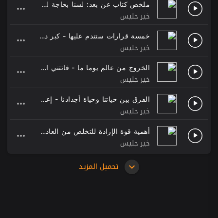
ملخص كتاب عن بعد: لسنا بحاجة لمقر عمل بقلم جيسن فريد وديفيد هانسون
خير جليس
خمسة قرارات ستندم عليها - كبر دماغك بقلم خالد المنيف
خير جليس
الخروج من عالم يوما ما - فاتتني الصلاة بقلم إسلام جمال
خير جليس
الفرق بين حياتنا وحياة أجدادنا - إعادة الضبط بقلم د. ريتشارد أوكونور
خير جليس
أهمية قوة الإرادة للتخلص من العادات السيئة - إعادة الضبط بقلم ريتشارد أوكونور
خير جليس
تحميل المزيد