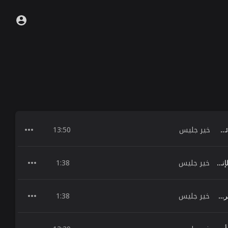
خير جليس
13:50
ملخص كتاب المشي العشوائي في وول ستريت - برتون مالكيل
خير جليس
1:38
أهمية العادات على سلوك الإنسان - كتاب التأثير المركب
خير جليس
1:38
تحقيق الحياة المالية المستقرة - كتاب الأهداف