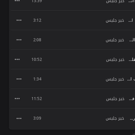
خير جليس
13:39
لماذا تفشل الأمم؟ - دارون أتشموجلو وجيمس روبنسون
خير جليس
3:12
التغيير طبيعة الوجود - كتاب الراحة
خير جليس
2:08
أهمية الإختيارات في تحديد المستقبل - كتاب التأثير المركب
خير جليس
10:52
ملخص كتاب دليل العظمة بقلم روبن شارما
خير جليس
1:34
حدد أهدافك الحقيقية - كتاب الأهداف
خير جليس
11:52
ملخص كتاب متعة أن تكون في الثلاثين
خير جليس
3:09
الحل لاسترجاع الكمال البشري - كتاب الراحة