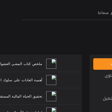
ر سماعا
وى
شغيل