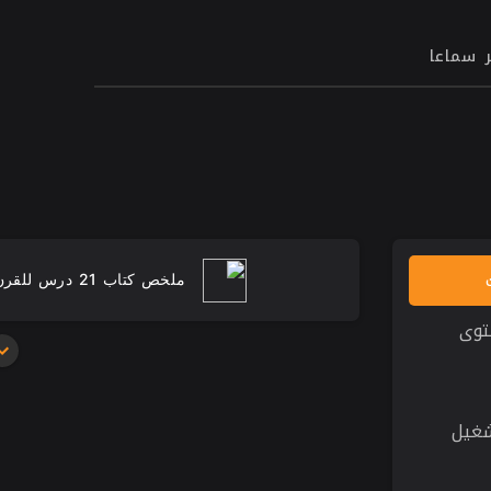
ر سماعا
وى
شغيل