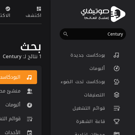
اكتشف
الاكث
بحث
بودكاست جديدة
1 نتائج لـ:
Century
ألبومات
البودكاست
بودكاست تحت الضوء
منشئ محت
التصنيفات
ألبومات
قوائم التشغيل
قوائم الت
قاعة الشهرة
الأحداث
محطات اذاعية