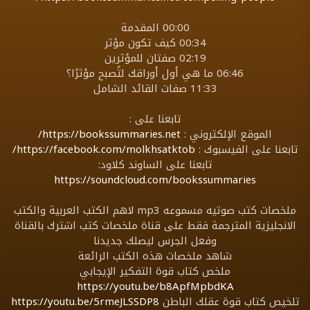
00:00 المقدمة
00:34 كيف تكون مؤثر
02:19 صفتان للمؤثرين
06:46 ما هي أول أوراقك لتُصبح مؤثرًا؟
11:33 صفات القائد الشامل
تابعنا على :
الموقع الإلكتروني :
https://bookssummaries.net/
تابعنا على الفيسبوك :
https://facebook.com/molkhsatktob/
تابعنا على الساوند كلاود:
https://soundcloud.com/bookssummaries
ملخصات كتب صوتيه مسموعه mp3 لاهم الكتب العربية والكتب
الانجليزية المترجمة فقط على قناة ملخصات كتب اشترك بالقناة
وفعل الجرس ليصلك جديدنا
شاهد ملخصات هذه الكتب الرائعة
ملخص كتاب قوة التفكير الإيجابي
https://youtu.be/b8ApfMpbdKA
تلخيص كتاب قوة عقلك الباطن
https://youtu.be/5rmeJLSSDP8