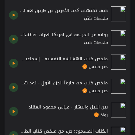
كيف تكتشف كذب الآخرين عن طريق لغة الجسد Body language
ملخصات كتب
رواية عن الجريمة في امريكا العراب The Godfather للمؤلف ماريو بوزو
ملخصات كتب
ملخص كتاب الهشاشة النفسية - إسماعيل عرفة
خير جليس
ملخص كتاب مت فارغاً الجزء الأول - تود هنري
خير جليس
بين الليل والنهار - عباس محمود العقاد
رواة
الكتاب المسموع: جزء من ملخص كتاب الطريق نحو الهدف /كتب مسموعة من تطبيق الراوي