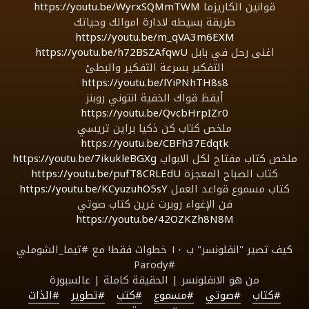
قوانين الكاريزما
https://youtu.be/WyrxSQMmTWM
طريقة بسيطه لادارة اموالك وحياتك
https://youtu.be/m_qVA3m6EXM
اغنى رحل في بابل
https://youtu.be/h72BSZAfqwU
التفكير بسرعة التفكير والبطئ
https://youtu.be/lYiPNhTH8s8
أيقظ قواك الخفية انتوني روبنز
https://youtu.be/QvcbHrpIZr0
ملخص كتاب كن ذكيا براين تريسي
https://youtu.be/CBFh37Edqtk
ملخص كتاب مفتاح لكل الابواب
https://youtu.be/7ikukleBGXg
كتاب الصباح المعجزة
https://youtu.be/pufT8CRLEdU
كتاب مسموع قواعد العمل
https://youtu.be/KCyuzuhO5sY
فن الإغواء روبرت غرين كتاب صوتي
https://youtu.be/42OZKZh8N8M
كيف تصير "انفلونسر" ب ١٠ خطوات فقط! مع #تيما_الشوملي
#Parody
من هو الانفلونسر | الحقيقة كاملة | عالسبورة
#كتاب
#صوتي
#مسموع
#كتب
#تطوير
#الذات