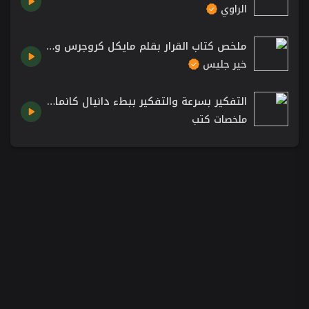
الراوي
ملخص كتاب القرار بقلم مايكل كروجرس و رومان تشابلر :: The Decision Book
خير جليس
التفكير بسرعة والتفكير ببطء دانيال كانمان كتاب مسموع thinking fast and slow
ملخصات كتب