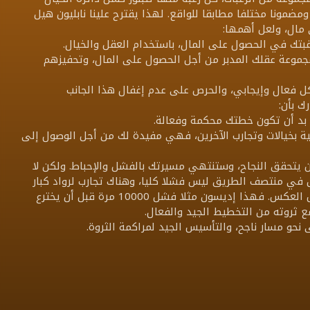
ضمونا مختلفا مطابقا للواقع. لهذا يقترح علينا نابليون هيل
 مال، ولعل أهمها:
جموعة عقلك المدبر من أجل الحصول على المال، وتحفيزهم
ك بأن:
 بد أن تكون خطتك محكمة وفعالة.
ية بخيالات وتجارب الآخرين، فهي مفيدة لك من أجل الوصول إلى
 يتحقق النجاح، وستنتهي مسيرتك بالفشل والإحباط. ولكن لا
شل في منتصف الطريق ليس فشلا كليا، وهناك تجارب لرواد كبار
أثبتت أن الفشل هو الخطوة الأولى نحو النجاح وليس العكس. فهذا إديسون مثلا فشل 10000 مرة قبل أن يخترع
 ثروته من التخطيط الجيد والفعال.
نحو مسار ناجح، والتأسيس الجيد لمراكمة الثروة.