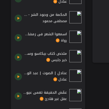
عنادل
الحكمة من وجود الشر - الدكتور مصطفى محمود رحمه الله
مصطفى محمود
اسمعوا الشعر في رمضان_ يا هِلالَ الصيامِ - أحمد شوقي
رواة
ملخص كتاب بيكاسو وستاربكس بقلم ياسر حارب
خير جليس
عنادل | الصوت | عبد الوارث عسر
عنادل
غمّض الحقيقة تعمي عيونك
عقل غير هادئ