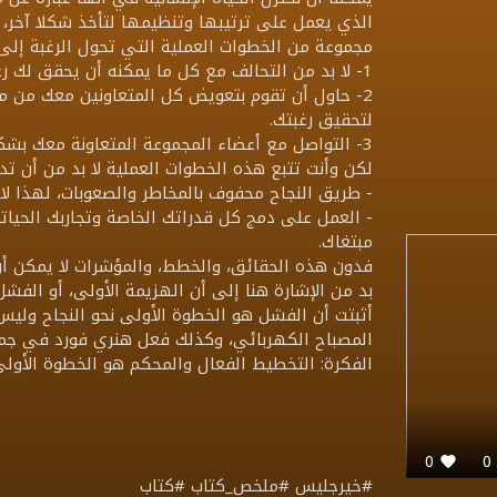
الذي يعمل على ترتيبها وتنظيمها لتأخذ شكلا آخر، وم
مجموعة من الخطوات العملية التي تحول الرغبة إلى
1- لا بد من التحالف مع كل ما يمكنه أن يحقق لك رغبتك في الحصول على المال، باستخدام العقل والخيال.
2- حاول أن تقوم بتعويض كل المتعاونين معك من م
لتحقيق رغبتك.
3- التواصل مع أعضاء المجموعة المتعاونة معك بشكل فعال وإيجابي، والحرص على عدم إغفال هذا الجانب
لكن وأنت تتبع هذه الخطوات العملية لا بد من أن تدر
- طريق النجاح محفوف بالمخاطر والصعوبات، لهذا لا
- العمل على دمج كل قدراتك الخاصة وتجاربك الحيات
مبتغاك.
فدون هذه الحقائق، والخطط، والمؤشرات لا يمكن أن
بد من الإشارة هنا إلى أن الهزيمة الأولى، أو الف
المصباح الكهربائي، وكذلك فعل هنري فورد في جمع
الفكرة: التخطيط الفعال والمحكم هو الخطوة الأولى 
0
#خيرجليس #ملخص_كتاب #كتاب