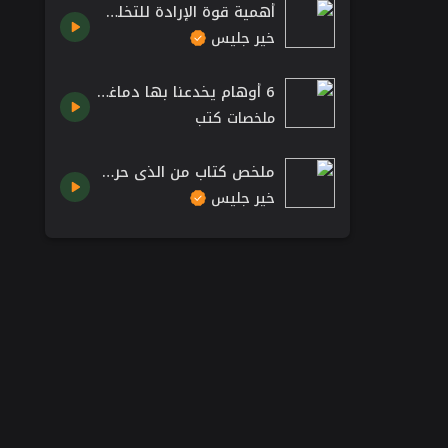
أهمية قوة الإرادة للتخلص من العادات السيئة - إعادة الضبط بقلم ريتشارد أوكونور
خير جليس
6 أوهام يخدعنا بها دماغنا ملخص كتاب الغوريلا الغير مرئية #كتب_علم_النفس
ملخصات كتب
ملخص كتاب من الذي حرك قطعة الجبن الخاصة بي بقلم سبنسر جونسون :: Who Moved my Cheese Spencer Johnson
خير جليس