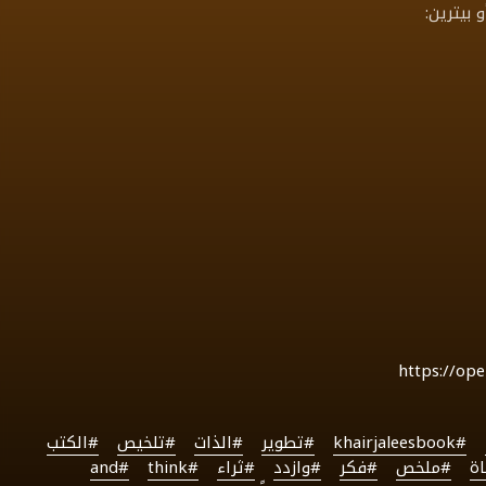
بيترين:
https://op
#khairjaleesbook
#تطوير
#الذات
#تلخيص
#الكتب
ة
#ملخص
#فكر
#وازدد
#ثراء
#think
#and