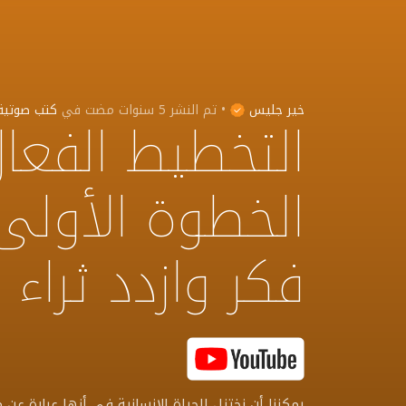
خير جليس
•
تم النشر
5 سنوات مضت
في
كتب صوتية
التخطيط الفعا
الخطوة الأولى 
فكر وازدد ثراء
يمكننا أن نختزل الحياة الإنسانية في أنها عبارة عن