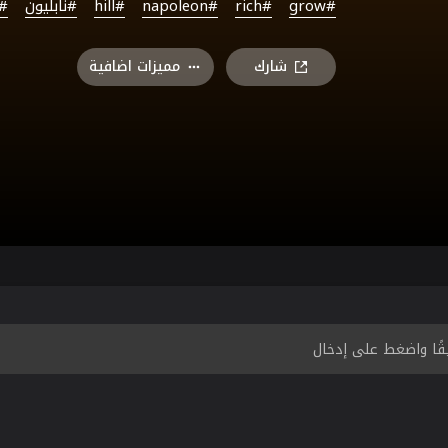
#grow
#rich
#napoleon
#hill
#نابليون
#
شارك
مميزات اضافية