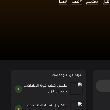
هيل
#مترجم
#تصبح
#غنياً
المزيد من البودكاست
ملخص كتاب قوة العادات تشارلز دويج The Power of Habit
ملخصات كتب
عنادل | رسالة الابتسامة | مصطفى صادق الرافعي