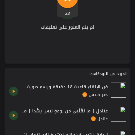
28
لم يتم العثور على تعليقات
المزيد من البودكاست
فن الإلقاء قاعدة 18 دقيقة ورسم صورة ذهنية مع تجارب متعددة الحواس - تحدث كما في تيد
خير جليس
عنادل | ما لقَلْبي مِن لوعةٍ ليس يهْدا | محمود سامي البارودي
عنادل
الحلاق الثري 5 نصائح لذهبية للاستثمار الناجح The Wealthy Barber