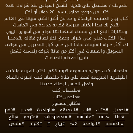
ملحوظة / ستحصل على هدية الشحن المجانى عند شراءك لعدة
كتب من موقع جملون بسعر 20 دولار أو أكثر
كتاب بياع الدقيقه الواحدة واحد من أكثر الكتب مبيعا فى العالم
يقدم لك هذا الكتاب مدرسة فكرية جديدة في اتجاهات
ومهارات البيع التي يمكنك استعمالها بنجاح في أسواق اليوم.
هذا الكتاب مبني على خبرات وعمق نظر نصائح فعّالة يقدمها
لك أكثر خبراء المبيعات نجاحاً الى جانب كبار المديرين في مجالات
التسويق والمبيعات في أكثر من مائة شركة رئيسية تشمل
تقريباً معظم الصناعات
ملخصات كتب صوتيه مسموعه mp3 لاهم الكتب العربيه والكتب
الانجليزيه المترجمه فقط على قناة ملخصات كتب اشترك بالقناة
وفعل الجرس ليصلك جديدنا
#ملخصات_كتب
#ملخص_كتاب
#كتاب_مسموع
#تحميل
#كتاب
#اب
#الدقيقة
#الواحدة
#مدير
#pdf
#the
#one
#minute
#salesperson
#مترجم
#بائع
#الدقيقه
#الواحده
#2-
#بياع
#‎
#mp3
#ملخص