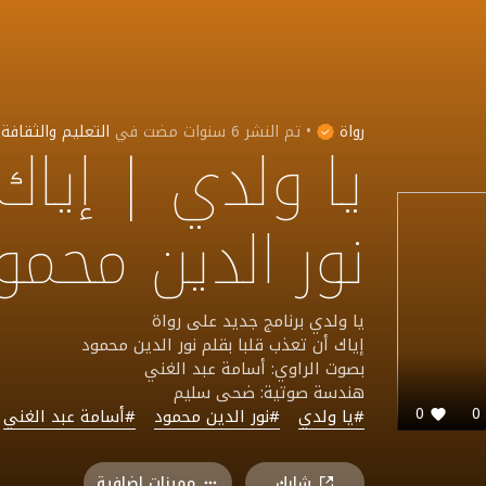
رواة
•
تم النشر
6 سنوات مضت
في
التعليم والثقافة
يا ولدي | إياك
نور الدين محمو
يا ولدي برنامج جديد على رواة
إياك أن تعذب قلبا بقلم نور الدين محمود
بصوت الراوي: أسامة عبد الغني
هندسة صوتية: ضحى سليم
0
#يا ولدي
#نور الدين محمود
#أسامة عبد الغني
شارك
مميزات اضافية