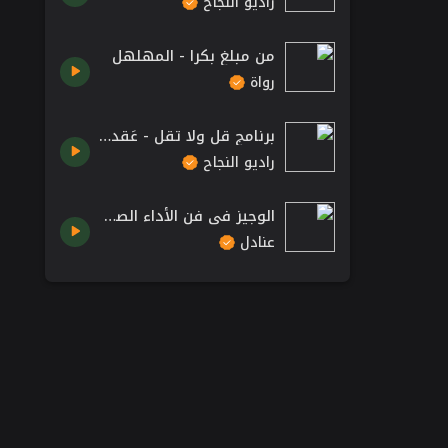
راديو النجاح
من مبلغ بكرا - المهلهل
رواة
برنامج قل ولا تقل - عَقد وعِقد
راديو النجاح
الوجيز في فن الأداء الصوتي | 18 تغيير الأصوات
عنادل