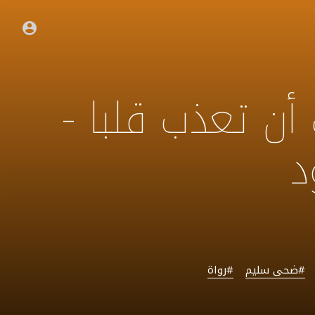
 أن تعذب قلبا -
د
#ضحى سليم
#رواة