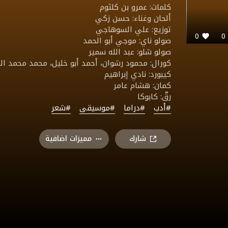
كلمات: عمرو بن كلثوم
ألحان وغناء: حسن زكي
توزيع: علي السوهاجي
0
صولو ناي: موجي أبو الحمد
صولو شلو: عبد الله سمير
كورال: محمود رشوان، أحمد أبو خليل، محمد محمد الب
كيبورد: نادي إبراهيم
كمان: هشام عامر
رقّ: كابوكا
#أدب
#دراما
#موسيقى
#شعر
شارك
مميزات اضافية