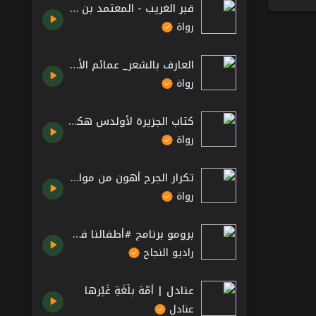
قبر الغريب - المعتمد بن عباد.
رواة
العارف بالشعر_ عمائم الأنصار.
رواة
كتاب الجزيرة لأولدس هكسلي - مقدمة
رواة
تكرار الجرح أهون من موات القلب - هبة رؤوف عزت
رواة
برومو برنامج #أطفالنا في رمضان
راديو النجاح
عنادل | أمّةٌ بلُغَةِ غَيْرها
عنادل