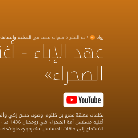
رواة
•
تم النشر
5 سنوات مضت
في
التعليم والثقافة
عهد الإباء - أ
الصحراء»
بكلمات معلقة عمرو بن كلثوم، وصوت حسن زكي وألحان
أغنية مسلسل أمة الصحراء، في رومضان 1438 هـ - 2017 م على رُواة
للاستماع إلى حلقات المسلسل: soundcloud.com/rowaah/sets/dgkvzyqnjz4u