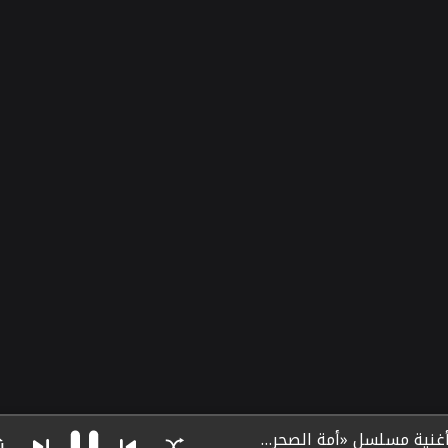
عهد الإباء - أغنية مسلسل «أمة الصحراء»