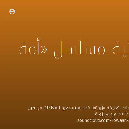
غنية مسلسل «أمة
ه، تغنيكم «رُواة»، كما لم تسمعوا المعلّقات من قبل