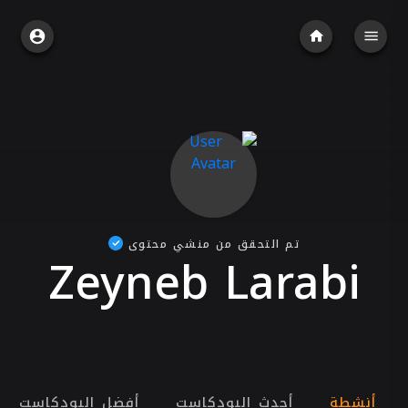
تم التحقق من منشي محتوى
Zeyneb Larabi
أنشطة
أحدث البودكاست
أفضل البودكاست