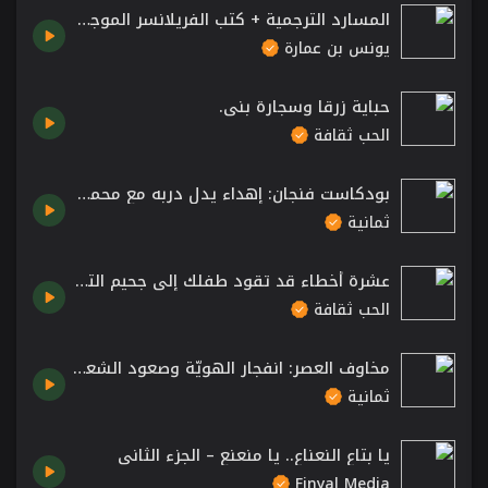
المسارد الترجمية + كتب الفريلانسر الموجهة للمترجمين + انطباعاتي عن مهنة الترجمة في الوطن العربي
يونس بن عمارة
حباية زرقا وسجارة بني.
الحب ثقافة
بودكاست فنجان: إهداء يدل دربه مع محمد الموسى
ثمانية
عشرة أخطاء قد تقود طفلك إلى جحيم التحرش والاستغلال الجنسي.
الحب ثقافة
مخاوف العصر: انفجار الهويّة وصعود الشعبوية وانحسار التدين | بودكاست فنجان
ثمانية
يا بتاع النعناع.. يا منعنع – الجزء الثاني
Finyal Media