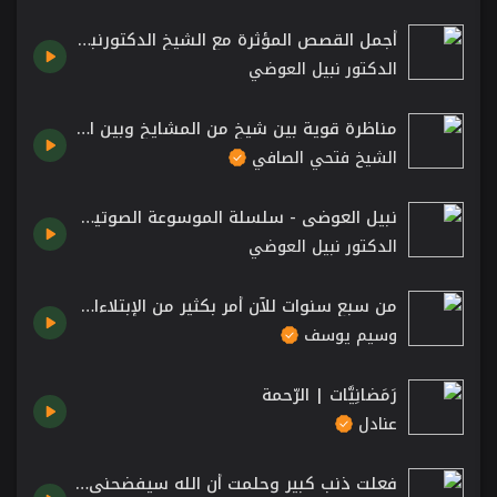
أجمل القصص المؤثرة مع الشيخ الدكتورنبيل العوضي
الدكتور نبيل العوضي
مناظرة قوية بين شيخ من المشايخ وبين الشيخ فتحي
الشيخ فتحي الصافي
نبيل العوضي - سلسلة الموسوعة الصوتية | إجتهاد السلف في العبادة
الدكتور نبيل العوضي
من سبع سنوات للآن أمر بكثير من الإبتلاءات الصعبة في حياتي؟ الشيخ د. وسيم يوسف
وسيم يوسف
رَمَضانِيَّات | الرّحمة
عنادل
فعلت ذنب كبير وحلمت أن الله سيفضحني 😰.. الشيخ الدكتور وسيم يوسف