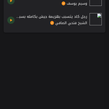
وسيم يوسف
رجل كاد يتسبب بهزيمة جيش بكامله بسبب لن تتوقعه فعله بالمنزل /موعظة الشيخ فتحي صافي رحمه الله
الشيخ فتحي الصافي