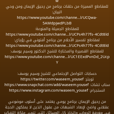
w
للمقاطع المميزة من حلقات برنامج من رحيق الإيمان ومن وحي
البيان:
https://www.youtube.com/channe....l/UCQwa-
5AMdpjwdPLbB
للمقاطع الجميلة والمنوعة:
https://www.youtube.com/channe....l/UCPs4h77fs-4Cdt8ld
لمقاطع تفسير الأحلام من برنامج أفتوني في رؤياي:
https://www.youtube.com/channe....l/UCPs4h77fs-4Cdt8ld
للمقاطع القصيرة والمختارة للشيخ الدكتور وسيم يوسف:
https://www.youtube.com/channe....l/UC1EExdPvnDd_2Ucp
Y
حسابات التواصل الإجتماعي للشيخ وسيم يوسف:
تويتر:
https://twitter.com/waseem_yousef
سناب تشات:
https://www.snapchat.com/add/waseem.yousef
انستجرام:
https://www.instagram.com/waseem_yousef
من رحيق الإيمان: برنامج يومي يعتمد على أسلوب موضوعي
عقلاني واضح، لإبعاد الشبهات من عقول الذين لا يملكون الحجة
في معرفة الجواب، واتخاذ كل الوسائل التي تنمي ملكة التفكير