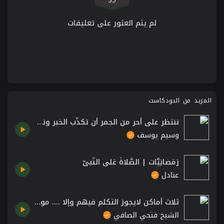
35
لم يتم العثور على تعليقات
المزيد من البودكاست
ننتظر على أحر من الجمر أن تكذّب الخبر ونطمئن عنك ياشيخ وسيم ❤️.. اتصال جميل مع الشيخ وسيم يوسف
وسيم يوسف
رَمَضانِيَّات | الصَّلاةُ عَلى النَّبيّ
عنادل
ثلاث أماكن لايجوز التكلم فيهم وإلا .... موعظة الشيخ فتحي صافي رحمه الله
الشيخ فتحي الصافي