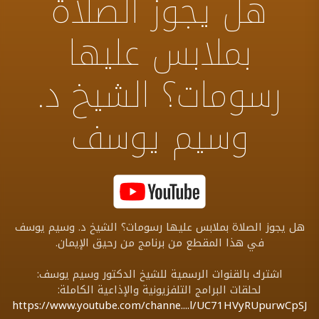
هل يجوز الصلاة
بملابس عليها
رسومات؟ الشيخ د.
وسيم يوسف
هل يجوز الصلاة بملابس عليها رسومات؟ الشيخ د. وسيم يوسف
في هذا المقطع من برنامج من رحيق الإيمان.
اشترك بالقنوات الرسمية للشيخ الدكتور وسيم يوسف:
لحلقات البرامج التلفزيونية والإذاعية الكاملة:
https://www.youtube.com/channe....l/UC71HVyRUpurwCpSJ