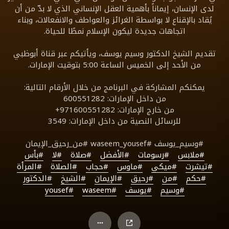
لدى الإنسان، إيماناً بأهمية العقل الإنساني الذي لا بدّ من أن
يُقاد بالإقناع لا بواسطة الغرائز والعواطف والانفعالات، وبناء
اتجاهات جديدة ليكون الإسلام نمطًا للحياة.
تقديم الشيخ الدكتور وسيم يوسف، ويأتيكم عبر قناة أبوظبي
من الأحد إلى الخميس الساعة 5:00 بتوقيت الإمارات.
يمكنكم المشاركة في البرنامج من خلال الأرقام التالية:
من داخل الإمارات: 600551282
من خارج الإمارات: 971600551282+
للرسائل النصية من داخل الإمارات: 3549
#وسيم_يوسف #waseem_yousef #من_رحيق_الإيمان
#ملابس
#رسومات
#الأفضل
#صلاة
#لا
#بأس
#تيشرت
#ميكي
#ماوس
#حجاب
#الصلاة
#المرأة
#حكم
#من
#رحيق
#الإيمان
#الشيخ
#الدكتور
#وسيم
#يوسف
#waseem
#yousef