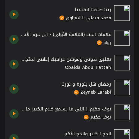
ربنا ظلمنا انفسنا
محمد متولي الشعراوي
علامات الحب (العلامة الأولى) - ابن حزم الأندلسي
رواة
تعليق صوتي وموشن غرافيك إعلاني لمتجر ألوان 24
Obaida Abdul Fattah
رمضان هل بنوره و نورنا
Zeyneb Larabi
نوف حكيم | اللي ما يسمع كلام الكبير ما حيطيح في البير
نوف حكيم
الحج الكبير والحج الأكبر