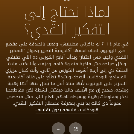
لماذا نحتاج إلى
التفكير النقدي؟
في عام ٢٠١٤ لو ذاكرتي مخنتنيش، وقعت بالصدفة على مقطع
في اليوتيوب لقناة اسمها أكاديمية التحرير بعنوان “التفكير
النقدي واجب مش اختيار” وبدأت أتابع الكورس ده اللي حقيقي
وبكل صراحة مش فاكرة منه ولا كلمة، وعزمت وأنا بكتب مادة
الحلقة دي إني أرجع أشوف الكورس من تاني. وأنت كمان عزيزي
المستمع للبودكاست أنصحك وبشدة تطلّع على قناة أكاديمية
التحرير على اليوتيوب لأنها قناة أقل ما يقال عنها أنها رهيبة
وبشدة، صحيح إن مع الأسف حاليا مبقتش نشطة لكن مقاطعها
تذخر بمعلومات رهيبة وبسيطة للفهم للعام اللي مش متخصص.
عموماً دي كانت بدايتي بمعرفة مصطلح التفكير النقدي.
#بودكاست فلسفة بدون تفلسف