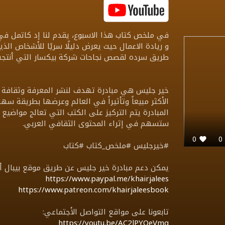
في ملخص كتاب هذا الاسبوع، يقدم لنا إد كاتمل في 
و ريادة الاعمال حيث يعرض دليلًا سريًا للأشخاص الذين 
طريق سرده لقصص نجاحات شركة بيكسار التي أنتجت عد
خير جليس هي مبادرة تهدف لنشر المعرفة وثقافة ال
الأكثر مبيعاً وتأثيراً في العالم وعرضها بطريقة 
المبادرة يتم التركيز على الكتب التي تعالج مواضيع ت
ستسهم في إثراء المحتوى الثقافي العربي.
0
#خيرجليس #ملخص_كتاب #كتاب
يمكن دعم مبادرة خير جليس عن طريق موقع بيبال أو 
https://www.paypal.me/khairjalees
https://www.patreon.com/khairjaleesbook
تابعونا على مواقع التواصل الأجتماعي:
https://youtu.be/AC2lPYQeVmg