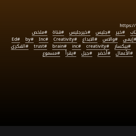
https:
اب
#خير
#جليس
#خيرجليس
#قناة
#ملخص
إيمي
#والاس
#الابداع
#Creativity
#Inc
#by
#Ed
#بيكسار
#creativity
#inc
#brain
#trust
#الفكري
#الأعمال
#أخضر
#جيل
#يقرأ
#مسموع