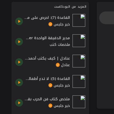
المزيد من البودكاست
القاعدة (7): احرص على ملاحقة ما له معنى حقيقي – كتاب 12 قاعدة للحياة بقلم جوردان بيترسون
خير جليس
مدير الدقيقة الواحدة The One Minute Manager كتاب من قبل سبنسر جونسون وكين بلانشارد
ملخصات كتب
عنادل | كيف يكتب أحمد شوقي الشعر؟
عنادل
القاعدة (5): لا تدع أطفالك يفعلون أمورا تجعلك تكرههم – كتاب 12 قاعدة للحياة بقلم جوردان بيترسون
خير جليس
ملخص كتاب فن الحرب بقلم سن تزو
خير جليس