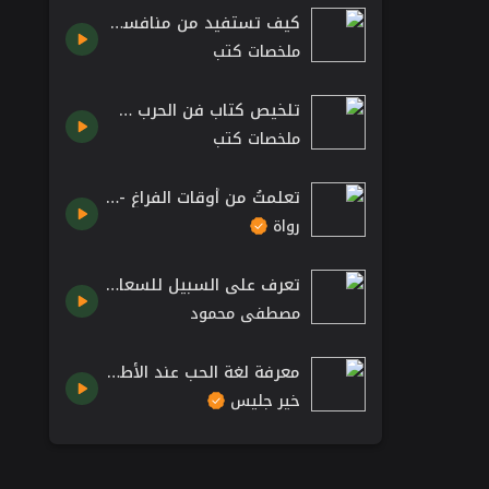
كيف تستفيد من منافسيك ملخص كتاب أسوأ عدو أفضل معلم للمؤلفة ديدري كومبس
ملخصات كتب
تلخيص كتاب فن الحرب سن تزو Art of War Sun Tzu
ملخصات كتب
تعلمتُ من أوقات الفراغ - عباس العقاد
رواة
تعرف على السبيل للسعادة والراحة النفسية ضمن قانون التخلي والتحلي.. روائع الدكتور مصطفى محمود
مصطفى محمود
معرفة لغة الحب عند الأطفال – كتاب لغات الحب الخمس بقلم جاري تشابمان
خير جليس