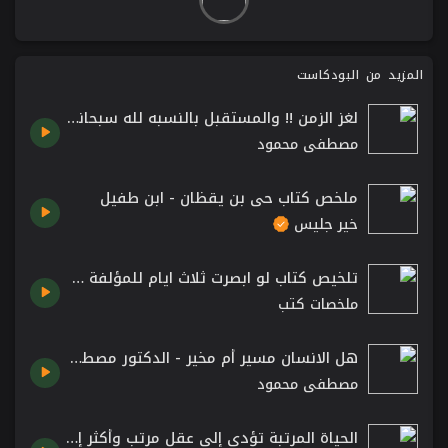
المزيد من البودكاست
لغز الزمن !! والمستقبل بالنسبه لله سبحانه وتعالى #الدكتور#مصطفى #محمود
مصطفى محمود
ملخص كتاب حي بن يقظان - ابن طفيل
خير جليس
تلخيص كتاب لو ابصرت ثلاث ايام للمؤلفة هيلين كيلر كتاب مسموع قصير للاستماع من افضل ما قرأت
ملخصات كتب
هل الانسان مسير أم مخير - الدكتور مصطفى محمود رحمه الله Mostafa Mahmoud Abbas
مصطفى محمود
الحياة المرتبة تؤدي إلى عقل مرتب وأكثر إنتاجًا – كتاب سحر الترتيب بقلم ماري كوندو