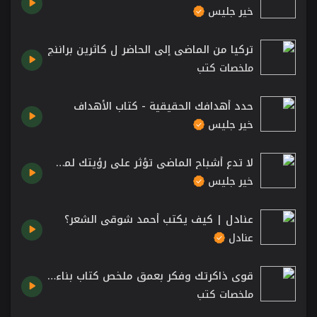
خير جليس
تركيا من الماضي إلى الحاضر ل كاثرين براننج
ملخصات كتب
حدد أهدافك الحقيقية - كتاب الأهداف
خير جليس
لا تدع أشباح الماضي تؤثر على رؤيتك لمستقبلك – كتاب مواطن الضعف لديك بقلم واين داير
خير جليس
عنادل | كيف يكتب أحمد شوقي الشعر؟
عنادل
قوي ذاكرتك وفكر بعمق ملخص كتاب بناء العقل لـ ريتشارد ليفيتون
ملخصات كتب