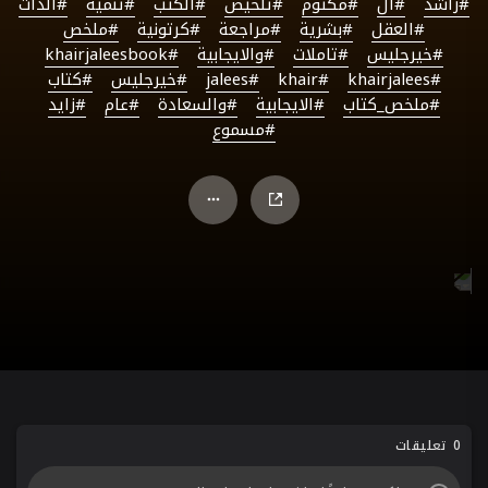
#راشد
#آل
#مكتوم
#تلخيص
#الكتب
#تنمية
#الذات
#العقل
#بشرية
#مراجعة
#كرتونية
#ملخص
#خيرجليس
#تاملات
#والايجابية
#khairjaleesbook
#khairjalees
#khair
#jalees
#خيرجليس
#كتاب
#ملخص_كتاب
#الايجابية
#والسعادة
#عام
#زايد
#مسموع
0 تعليقات