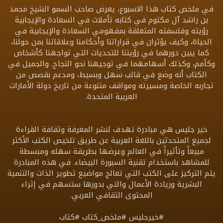
في ملخص كتاب هذا الاسبوع، يعرض صاحب السمو الشيخ محمد
بن راشد آل مكتوم في كتابه تأملات في السعادة والإيجابية
رؤيته وفلسفته المتعلقة بمفهومي السعادة والإيجابية في
الحياة، وكيف يؤثران في قراراتنا وأحكامنا وعلاقاتنا بمن حولنا،
كما يبين دورهما في رؤيتنا للتحديات التي تواجهنا كأشخاص
وكأمم، وكذلك أسهامهما في توجيهنا نحو النجاح. والجميل في
الكتاب أنه وضع في قالب سهل وبسيط، ومدعم بقصص من
تجاربه الخاصة ومسيرته ومواقف متنوعة من تاريخ دولة الأمارات
العربية المتحدة.
خير جليس هي مبادرة تهدف لنشر المعرفة وثقافة القراءة
لجميع المتحدثين باللغة العربية عن طريق تلخيص الكتب الأكثر
مبيعاً وتأثيراً في العالم وعرضها بطريقة سهله ومبسطة
للمشاهد باستخدام تقنية السبورة البيضاء. في هذه المبادرة
يتم التركيز على الكتب التي تعالج مواضيع تطوير الذات والتنمية
البشرية وريادة الأعمال والتي بدورها ستسهم في إثراء
المحتوى الثقافي العربي.
#خيرجليس #ملخص_كتاب #كتاب