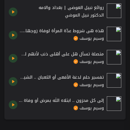
روائع نبيل العوضي | بغداد والامه
الدكتور نبيل العوضي
هذه هي شروط عدّة المرأة لوفاة زوجها.. تعرّف عليها مع الشيخ وسيم يوسف
وسيم يوسف
متصلة تسأل هل على أهلي ذنب لأنهم لم يعلّموني لغة القرآن؟ .. الشيخ د. وسيم يوسف
وسيم يوسف
تفسير حلم لدغة الأفعى أو الثعبان .. الشيخ د. وسيم يوسف
وسيم يوسف
إلى كل محزون .. ابتلاه اللّه بمرض أو وفاة أبنائه! 😔 الشيخ د. وسيم يوسف
وسيم يوسف