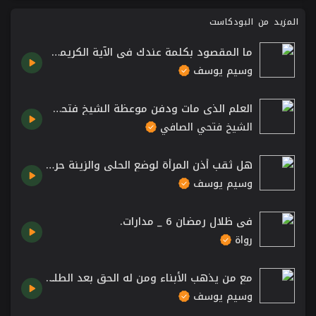
المزيد من البودكاست
ما المقصود بكلمة عندك في الآية الكريمة عن بر الوالدين "إما يبلغن عندك الكبر"؟! الشيخ وسيم يوسف
وسيم يوسف
العلم الذي مات ودفن موعظة الشيخ فتحي صافي رحمه الله
الشيخ فتحي الصافي
هل ثقب أذن المرأة لوضع الحلي والزينة حرام؟ الشيخ د. وسيم يوسف
وسيم يوسف
في ظلال رمضان 6 _ مدارات.
رواة
مع من يذهب الأبناء ومن له الحق بعد الطلاق بين الزوجين؟ - الشيخ د. وسيم يوسف
وسيم يوسف