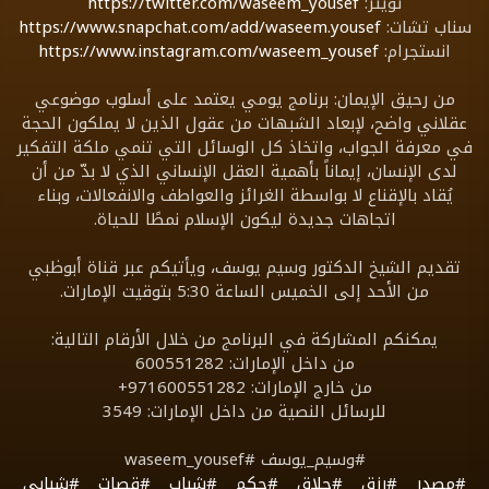
تويتر:
https://twitter.com/waseem_yousef
سناب تشات:
https://www.snapchat.com/add/waseem.yousef
انستجرام:
https://www.instagram.com/waseem_yousef
من رحيق الإيمان: برنامج يومي يعتمد على أسلوب موضوعي
عقلاني واضح، لإبعاد الشبهات من عقول الذين لا يملكون الحجة
في معرفة الجواب، واتخاذ كل الوسائل التي تنمي ملكة التفكير
لدى الإنسان، إيماناً بأهمية العقل الإنساني الذي لا بدّ من أن
يُقاد بالإقناع لا بواسطة الغرائز والعواطف والانفعالات، وبناء
اتجاهات جديدة ليكون الإسلام نمطًا للحياة.
تقديم الشيخ الدكتور وسيم يوسف، ويأتيكم عبر قناة أبوظبي
من الأحد إلى الخميس الساعة 5:30 بتوقيت الإمارات.
يمكنكم المشاركة في البرنامج من خلال الأرقام التالية:
من داخل الإمارات: 600551282
من خارج الإمارات: 971600551282+
للرسائل النصية من داخل الإمارات: 3549
#وسيم_يوسف #waseem_yousef
#مصدر
#رزق
#حلاق
#حكم
#شباب
#قصات
#شبابي