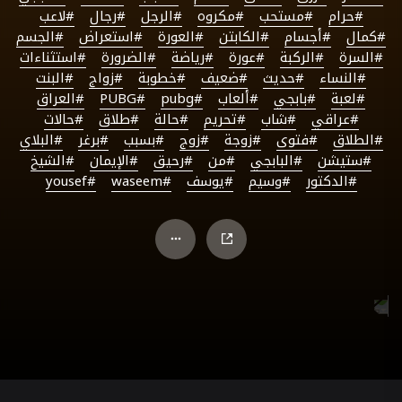
#حرام
#مستحب
#مكروه
#الرجل
#رجال
#لاعب
#كمال
#أجسام
#الكابتن
#العورة
#استعراض
#الجسم
#السرة
#الركبة
#عورة
#رياضة
#الضرورة
#استثناءات
#النساء
#حديث
#ضعيف
#خطوبة
#زواج
#البنت
#لعبة
#بابجي
#ألعاب
#pubg
#PUBG
#العراق
#عراقي
#شاب
#تحريم
#حالة
#طلاق
#حالات
#الطلاق
#فتوى
#زوجة
#زوج
#بسبب
#برغر
#البلاي
#ستيشن
#البابجي
#من
#رحيق
#الإيمان
#الشيخ
#الدكتور
#وسيم
#يوسف
#waseem
#yousef