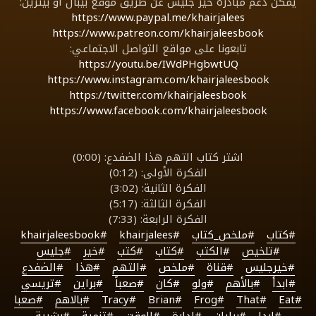
يمكن دعم مبادرة خير جليس عن طريق موقع بيبال أو بيترين:
https://www.paypal.me/khairjalees
https://www.patreon.com/khairjaleesbook
تابعونا على مواقع التواصل الاجتماعي:
https://youtu.be/IWdPHgbwtUQ
https://www.instagram.com/khairjaleesbook
https://twitter.com/khairjaleesbook
https://www.facebook.com/khairjaleesbook
اشتر كتاب التهم هذا الضفدع: (0:00)
الفكرة الأولى: (0:12)
الفكرة الثانية: (3:02)
الفكرة الثالثة: (5:17)
الفكرة الرابعة: (7:33)
#كتاب
#ملخص_كتاب
#khairjalees
#khairjaleesbook
#تلخيص
#الكتب
#كتاب
#كتب
#خير
#جليس
#خيرجليس
#قناة
#ملخص
#التهم
#هذا
#الضفدع
#ابدأ
#بالأهم
#ولو
#كان
#صعباً
#براين
#تريسي
#Eat
#That
#Frog
#Brian
#Tracy
#بالاهم
#صعبا
#ابدا
#برايان
#ادارة
#الوقت
#تنمية
#بشرية