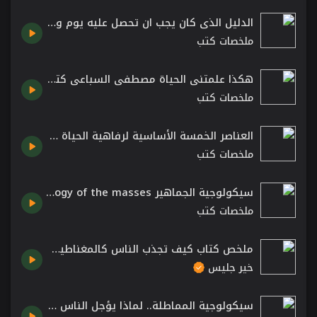
الدليل الذي كان يجب ان تحصل عليه يوم ولادتـك كتاب دليل الحياة المفقود الدكتور جو فيتالي
ملخصات كتب
هكذا علمتني الحياة مصطفى السباعي كتاب صوتي مسموع
ملخصات كتب
العناصر الخمسة الأساسية لرفاهية الحياة تلخيص كتاب العيش الرغيد Wellbeing The Five Essential Elements
ملخصات كتب
سيكولوجية الجماهير The psychology of the masses تلخيص كتاب غوستاف لوبون
ملخصات كتب
ملخص كتاب كيف تجذب الناس كالمغناطيس - ليل لاوندس
خير جليس
سيكولوجية المماطلة.. لماذا يؤجل الناس أعمالهم حتى آخر لحظة؟ كتب صوتية مسموعة