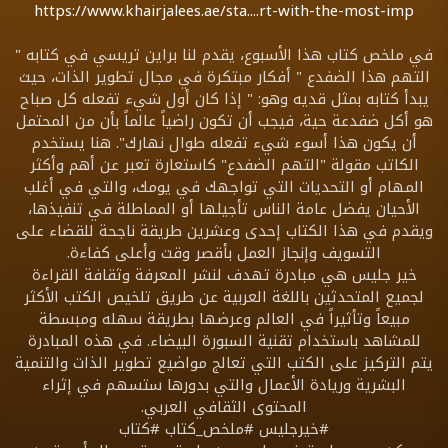
https://www.khairjalees.ae/sta....rt-with-the-most-imp
في ملخص كتاب هذا الأسبوع، يقدم لنا براين تريسي في كتابه "
التهم هذا الضفدع " أفكار مبتكرة في مجال تطوير الذات، حيث
يبدأ كتابه بمثل قديه وهو: " إذا كان أول شيء تفعله كل صباح
هو أكل ضفدعة حية، فيجب أن تكون راضياً عالماً بأن من المحتمل
أن يكون هذا أسوء شيء تفعله طوال نهارك". هنا يستخدم
الكاتب مقولة "التهم الضفدع" كاستعارة تعبر عن أهم وأكثر
المهام أو التحديات التي تواجهك في يومك، والتي في أغلب
الأحيان يفضل عامة الناس تأجيلها أو المماطلة في تنفيذها،
ويقدم في هذا الكتاب إحدى وعشرين طريقة ناجحة للقضاء على
التسويف وإنجاز العمل بأقصر وقت وأعلى كفاءة.
خير جليس هي مبادرة تهدف لنشر المعرفة وثقافة القراءة
لجميع المتحدثين باللغة العربية عن طريق تلخيص الكتب الأكثر
مبيعاً وتأثيراً في العالم وعرضها بطريقة سهله ومبسطة
للمشاهد باستخدام تقنية السبورة البيضاء. في هذه المبادرة
يتم التركيز على الكتب التي تعالج مواضيع تطوير الذات والتنمية
البشرية وريادة الأعمال والتي بدورها ستسهم في إثراء
المحتوى الثقافي العربي.
#خيرجليس #ملخص_كتاب #كتاب