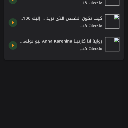
ملخصات كتب
كيف تكون الشخص الذي تريد ... إليك 100 طريقة لتحفيز نفسك
ملخصات كتب
رواية آنا كارنينا Anna Karenina ليو تولستوي روايات عالمية كاملة روايات حب رومانسية
ملخصات كتب