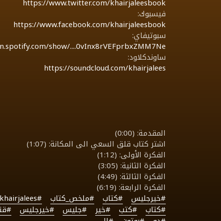
https://www.twitter.com/khairjaleesbook
فيسبوك:
https://www.facebook.com/khairjaleesbook
سبوتيفاي:
en.spotify.com/show/....0vInx8rVEFprbxZMM7Ne
ساوندكلاود:
https://soundcloud.com/khairjalees
المقدمة: (0:00)
اشتر كتاب قلق السعي الى المكانة: (1:07)
الفكرة الأولى: (1:12)
الفكرة الثانية: (3:05)
الفكرة الثالثة: (4:49)
الفكرة الرابعة: (6:19)
#خيرجليس
#كتاب
#ملخص_كتاب
#khairjalees
#كتاب
#كتب
#خير
#جليس
#خيرجليس
#قنا
#دو
#بوتون
#الى