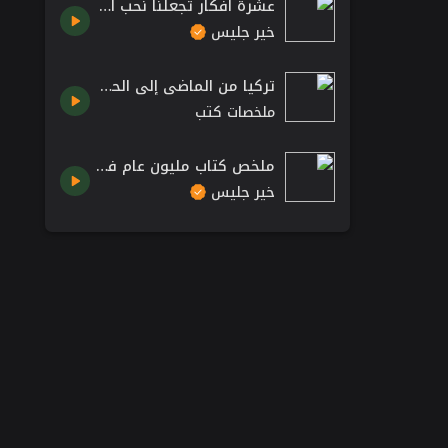
عشرة أفكار تجعلنا نحب القراءة – كتاب غدا أجمل للكاتب عبدالله المغلوث
خير جليس
تركيا من الماضي إلى الحاضر ل كاثرين براننج
ملخصات كتب
ملخص كتاب مليون عام في يوم واحد بقلم قريج جينر :: Million Years in a Day by Greg Jenner
خير جليس