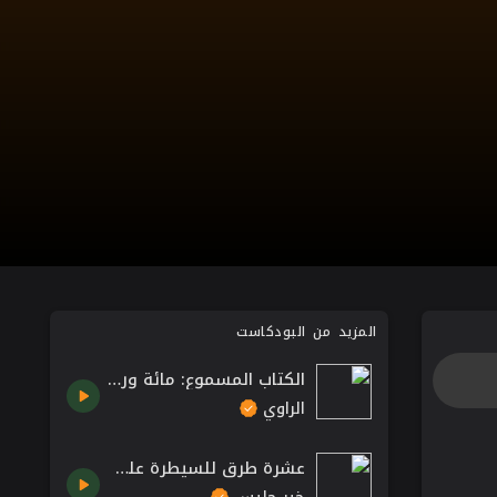
المزيد من البودكاست
الكتاب المسموع: مائة ورقة ورد "الورقة 1 - 10" /كتب مسموعة من تطبيق الراوي
الراوي
عشرة طرق للسيطرة على ضغوطات الحياة - كتاب المرحلة الملكية للكاتب خالد المنيف