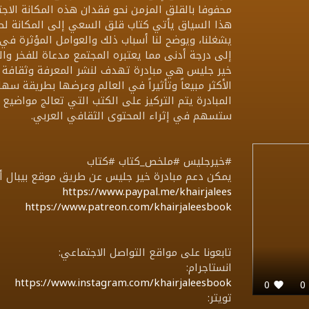
محفوفا بالقلق المزمن نحو فقدان هذه المكانة الاج
هذا السياق يأتي كتاب قلق السعي إلى المكانة لصا
يشغلنا، ويوضح لنا أسباب ذلك والعوامل المؤثرة في 
إلى درجة أدنى مما يعتبره المجتمع مدعاة للفخر وا
خير جليس هي مبادرة تهدف لنشر المعرفة وثقافة ال
الأكثر مبيعاً وتأثيراً في العالم وعرضها بطريقة 
المبادرة يتم التركيز على الكتب التي تعالج مواضيع ت
ستسهم في إثراء المحتوى الثقافي العربي.
#خيرجليس #ملخص_كتاب #كتاب
يمكن دعم مبادرة خير جليس عن طريق موقع بيبال أو 
https://www.paypal.me/khairjalees
https://www.patreon.com/khairjaleesbook
تابعونا على مواقع التواصل الاجتماعي:
انستاجرام:
https://www.instagram.com/khairjaleesbook
0
تويتر: