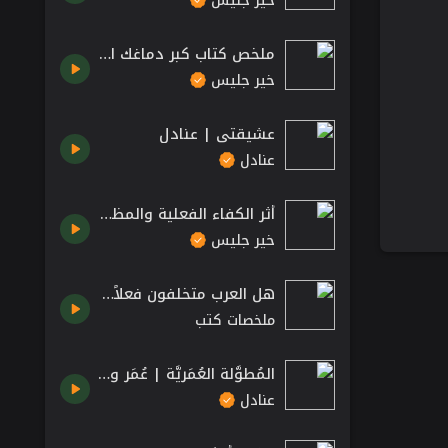
خير جليس
ملخص كتاب كبر دماغك الجزء الأول - خالد المنيف
خير جليس
عشيقتي | عنادل
عنادل
أثر الكفاء الفعلية والمظاهر في النجاح - كتاب المخاطرة في اللعبة للكاتب نسيم طالب
خير جليس
هل العرب متخلفون فعلاً؟ خرافة التقدم والتخلف جلال امين كتاب صوتي مسموع
ملخصات كتب
المُطوَّلة العُمَريَّة | عُمَر وبَيْعَةُ أبي بَكْر
عنادل