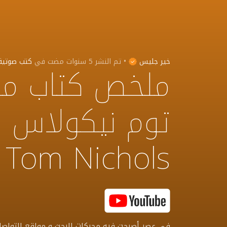
خير جليس
•
تم النشر
5 سنوات مضت
في
كتب صوتية
ملخص كتاب موت
y Tom Nichols
في عصر أصبحت فيه محركات البحث و مواقع التواصل 