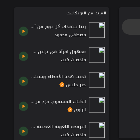
المزيد من البودكاست
ربنا بينقذك كل يوم من ألاف الأمراض #مصطفى_محمود #الدكتور_مصطفى_محمود #المفكر_مصطفى_محمود
مصطفى محمود
مجهول امرأة في برلين مارتا هيلرز كتاب صوتي مسموع
ملخصات كتب
تجنب هذه الأخطاء وستنطلق بسرعة نحو النجاح - كبر دماغك
خير جليس
الكتاب المسموع: جزء من كتاب نعمة الوعي /كتب مسموعة من تطبيق الراوي
الراوي
البرمجة اللغوية العصبية NLP الدكتور ابراهيم الفقي فن الاتصال
ملخصات كتب