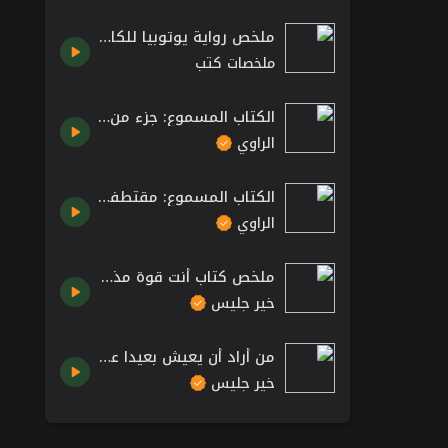
ملخص رواية يوتوبيا للكاتب أحمد خالد توفيق روايات مصرية قصيرة
ملخصات كتب
الكتاب المسموع: جزء من ملخص كتاب الطريق نحو الهدف /كتب مسموعة من تطبيق الراوي
الراوي
الكتاب المسموع: مقتطفات من ديوان مَن رآهُ الأعمى /كتب مسموعة من تطبيق الراوي
الراوي
ملخص كتاب أنت قوة مذهلة - جين سينسيرو
خير جليس
من أراد أن يعيش بعيدا عن كل ما يؤثر على صفو الحياة ما عليه إلا أن يكبر دماغه - كبر دماغك
خير جليس