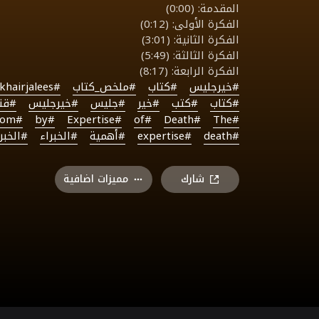
المقدمة: (0:00)
الفكرة الأولى: (0:12)
الفكرة الثانية: (3:01)
الفكرة الثالثة: (5:49)
الفكرة الرابعة: (8:17)
#خيرجليس
#كتاب
#ملخص_كتاب
#khairjalees
#كتاب
#كتب
#خير
#جليس
#خيرجليس
#قنا
#Tom
#by
#Expertise
#of
#Death
#The
#death
#expertise
#أهمية
#الخبراء
#الخبر
شارك
مميزات اضافية