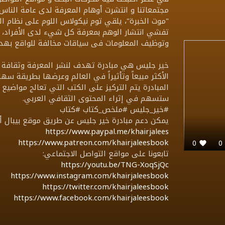
مجتمعاتنا و انتشرت أوهام المعرفة لدى عامة الناس 
"موت الخبرة"، يلقي توم نيكولاس اللوم على نظام ال
تفشي انتشار الوهم بمعرفة كل شيء لدى الأفراد، و 
وتوظيف المعلومات فى سياقات مخالفة للواقع بهدف 
خير جليس هي مبادرة تهدف لنشر المعرفة وثقافة ال
الأكثر مبيعاً وتأثيراً في العالم وعرضها بطريقة 
المبادرة يتم التركيز على الكتب التي تعالج مواضيع ت
ستسهم في إثراء المحتوى الثقافي العربي.
#خير_جليس #ملخص_كتاب #كتاب
يمكن دعم مبادرة خير جليس عن طريق موقع بيبال أو 
https://www.paypal.me/khairjalees
https://www.patreon.com/khairjaleesbook
0
تابعونا على مواقع التواصل الاجتماعي:
https://youtu.be/TNG-XoqSjQc
https://www.instagram.com/khairjaleesbook
https://twitter.com/khairjaleesbook
https://www.facebook.com/khairjaleesbook