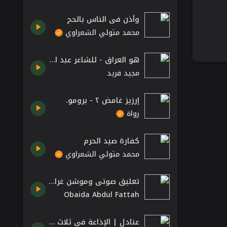
وأذن فى الناس بالحج
محمد متولي الشعراوي
هو العراق - للشاعر عبد الرزاق عبد الواحد
مجيد فريد
إرزيز غامض ٢ - برومو.
رواة
كفارة صيد الحرم
محمد متولي الشعراوي
تعليق صوتي وموشن غرافيك إعلاني لمتجر ألوان 24
Obaida Abdul Fattah
عنادل | الإذاعة في ثلاث عيون | الفنون جنون