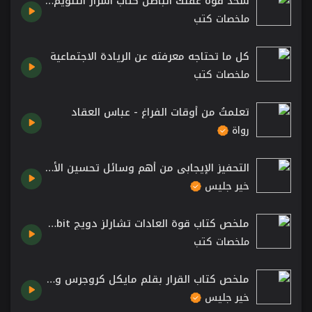
شحذ قوة عقلك الباطن كتاب أسرار التنويم المغناطيسى الذاتى ل آدم ايسون
ملخصات كتب
كل ما تحتاجه معرفته عن الريادة الاجتماعية
ملخصات كتب
تعلمتُ من أوقات الفراغ - عباس العقاد
رواة
التحفيز الإيجابي من أهم وسائل تحسين الأداء – كتاب القواعد الذهبية بقلم نابليون هيل
خير جليس
ملخص كتاب قوة العادات تشارلز دويج The Power of Habit
ملخصات كتب
ملخص كتاب القرار بقلم مايكل كروجرس و رومان تشابلر :: The Decision Book
خير جليس