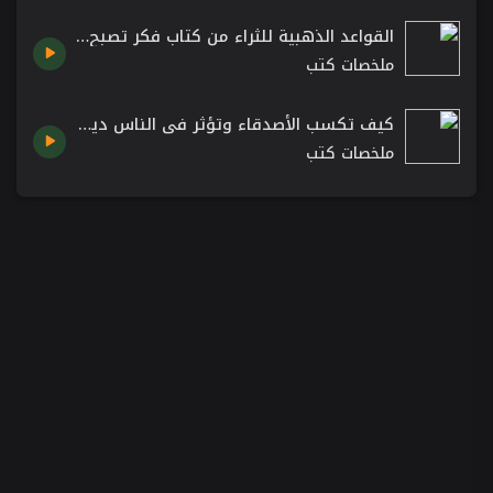
القواعد الذهبية للثراء من كتاب فكر تصبح غنيا Think and Grow Rich لـ نابليون هيل
ملخصات كتب
كيف تكسب الأصدقاء وتؤثر في الناس ديل كارنيجي #كتب_تطوير_الذات كتاب مسموع
ملخصات كتب