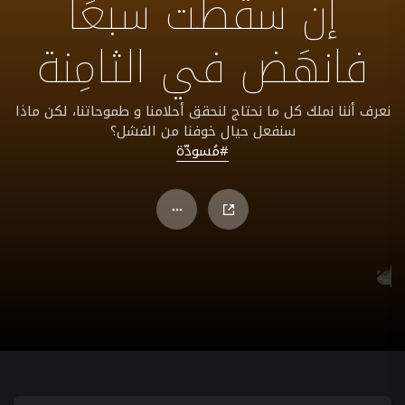
إن سقَطت سبعًا
فانهَض في الثامِنة
‫نعرف أننا نملك كل ما نحتاج لنحقق أحلامنا و طموحاتنا، لكن ماذا
سنفعل حيال خوفنا من الفشل؟
#مُسودّة