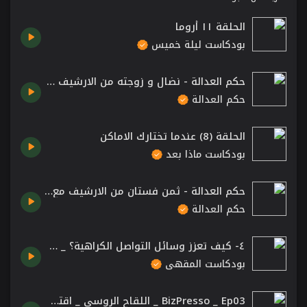
الحلقة ١١ أروما
بودكاست ليلة خميس
حكم العدالة - نضال و زوجته من الارشيف مع فاديا خطاب و جهاد عبده
حكم العدالة
الحلقة (8) عندما تختارك الاماكن
بودكاست ماذا بعد
حكم العدالة - ثمن فستان من الارشيف مع ملك سكر و طلحت حمدي
حكم العدالة
٤- كيف تعزز وسائل التواصل الكراهية؟ _ دنادر كاظم.mp3
بودكاست المقهى
BizPresso _ Ep03 _ اللقاح الروسي _ اقتصاد بريطانيا _ امريكا والصين _ حرب زووم ومايكروسوفت